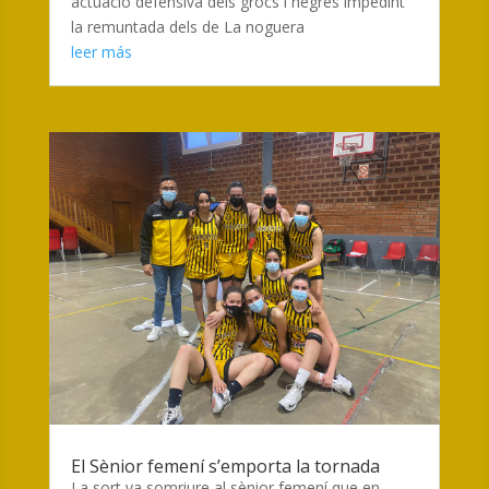
actuació defensiva dels grocs i negres impedint
la remuntada dels de La noguera
leer más
El Sènior femení s’emporta la tornada
La sort va somriure al sènior femení que en