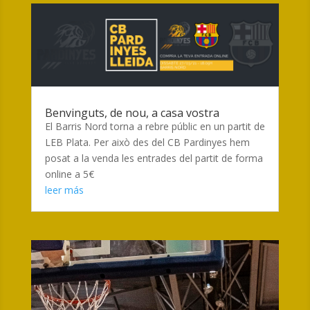
Benvinguts, de nou, a casa vostra
El Barris Nord torna a rebre públic en un partit de
LEB Plata. Per això des del CB Pardinyes hem
posat a la venda les entrades del partit de forma
online a 5€
leer más