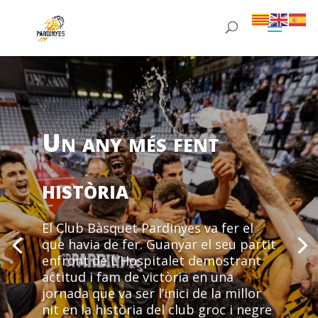
Un any més fent
història
El Club Bàsquet Pardinyes va fer el
que havia de fer. Guanyar el seu partit
enfront de L’Hospitalet demostrant
actitud i fam de victòria en una
jornada que va ser l’inici de la millor
nit en la història del club groc i negre