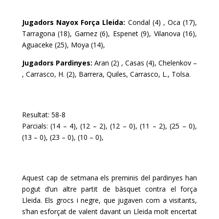
Jugadors Nayox Força Lleida:
Condal (4) , Oca (17),
Tarragona (18), Gamez (6), Espenet (9), Vilanova (16),
Aguaceke (25), Moya (14),
Jugadors Pardinyes:
Aran (2) , Casas (4), Chelenkov –
, Carrasco, H. (2), Barrera, Quiles, Carrasco, L., Tolsa.
Resultat: 58-8
Parcials: (14 – 4), (12 – 2), (12 – 0), (11 – 2), (25 – 0),
(13 – 0), (23 – 0), (10 – 0),
Aquest cap de setmana els preminis del pardinyes han
pogut d’un altre partit de bàsquet contra el força
Lleida. Els grocs i negre, que jugaven com a visitants,
s’han esforçat de valent davant un Lleida molt encertat