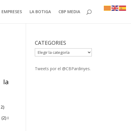
EMPRESES
LA BOTIGA
CBP MEDIA
CATEGORIES
CATEGORIES
Tweets por el @CBPardinyes.
 la
12)
(2) i