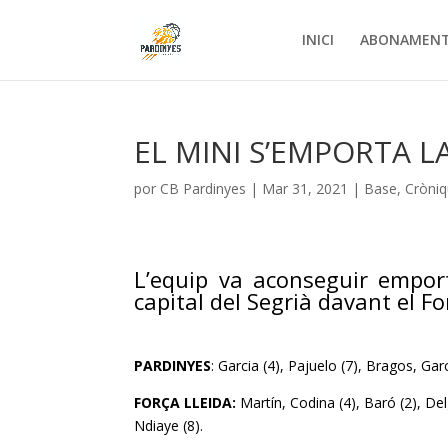
INICI
ABONAMEN
EL MINI S’EMPORTA 
por
CB Pardinyes
|
Mar 31, 2021
|
Base
,
Cròni
L’equip va aconseguir emport
capital del Segrià davant el Fo
PARDINYES
: Garcia (4), Pajuelo (7), Bragos, Gar
FORÇA LLEIDA:
Martín, Codina (4), Baró (2), Delg
Ndiaye (8).