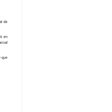
al de
rò en
rcial
0 que