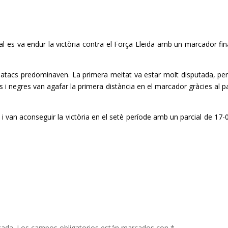
al es va endur la victòria contra el Força Lleida amb un marcador fin
ntaatacs predominaven. La primera meitat va estar molt disputada, pe
s i negres van agafar la primera distància en el marcador gràcies al pa
 i van aconseguir la victòria en el setè període amb un parcial de 17-
cada.
Los campos obligatorios están marcados con
*