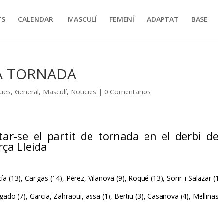
TS
CALENDARI
MASCULÍ
FEMENÍ
ADAPTAT
BASE
LA TORNADA
ques
,
General
,
Masculí
,
Noticies
|
0 Comentarios
ar-se el partit de tornada en el derbi de
rça Lleida
cía (13), Cangas (14), Pérez, Vilanova (9), Roqué (13), Sorin i Salazar (
ado (7), Garcia, Zahraoui, assa (1), Bertiu (3), Casanova (4), Mellinas 