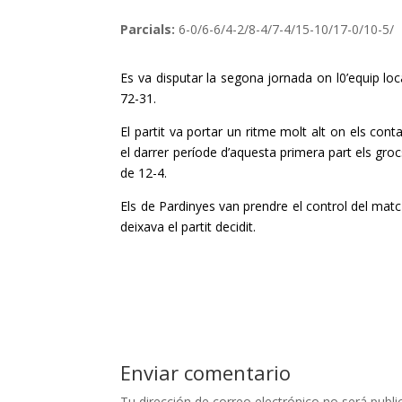
Parcials:
6-0/6-6/4-2/8-4/7-4/15-10/17-0/10-5/
Es va disputar la segona jornada on l0’equip loc
72-31.
El partit va portar un ritme molt alt on els co
el darrer període d’aquesta primera part els groc
de 12-4.
Els de Pardinyes van prendre el control del matc
deixava el partit decidit.
Enviar comentario
Tu dirección de correo electrónico no será publi