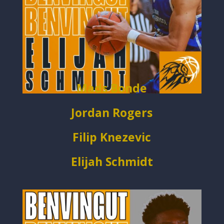
Mads Bonde
Jordan Rogers
Filip Knezevic
Elijah Schmidt