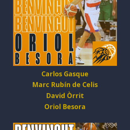
Carlos Gasque
Marc Rubín de Celis
David Òrrit
Oriol Besora