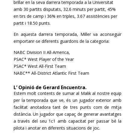
brillar en la seva darrera temporada a la Universitat
amb 30 partits disputats, 32.6 minuts per partit, 45%
en tirs de camp i 36% en triples, 3.67 assistències per
partit i 18.50 punts.
En aquesta darrera temporada, Miller va aconseguir
emportanr-se diferents guardons de la categoria:
NABC Division II All-America,
PSAC* West Player of the Year
PSAC* West All-First Team
NABC** All-District Atlantic First Team
L’ Opinió de Gerard Encuentra.
Estem molt contents de sumar al Malik al nostre equip
per la temporada que ve, és un jugador exterior amb
facilitat anotadora tant de tres punts com de mitja
distància. Un jugador que capaç de generar avantatges
a través del seu 1c1 amb capacitat per passar bé la
pilota i anotar en diferents situacions de joc.