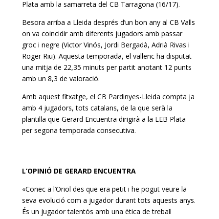
Plata amb la samarreta del
CB
Tarragona (16/17).
Besora arriba a Lleida després d’un bon any al
CB
Valls
on va coincidir amb diferents jugadors amb passar
groc i negre (
Victor
Vinós, Jordi
Bergadà
, Adrià Rivas i
Roger Riu). Aquesta temporada, el vallenc ha disputat
una mitja de 22,35 minuts per partit anotant 12 punts
amb un 8,3 de valoració.
Amb aquest fitxatge, el
CB
Pardinyes
-Lleida compta ja
amb 4 jugadors, tots catalans, de la que serà la
plantilla que Gerard
Encuentra
dirigirà a la
LEB
Plata
per segona temporada consecutiva.
L’OPINIÓ DE GERARD
ENCUENTRA
«Conec a l’Oriol des que era petit i he pogut veure la
seva evolució com a jugador durant tots aquests anys.
És un jugador talentós amb una ètica de treball