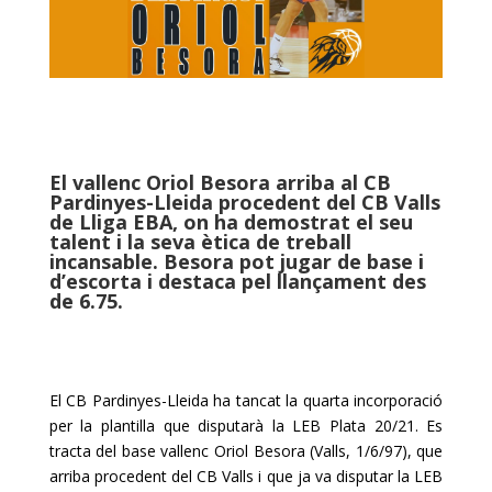
El vallenc Oriol Besora arriba al
CB
Pardinyes
-Lleida procedent del
CB
Valls
de Lliga
EBA
, on ha demostrat el seu
talent i la seva ètica de treball
incansable. Besora pot jugar de base i
d’escorta i destaca pel llançament des
de
6.75
.
El
CB
Pardinyes
-Lleida ha tancat la quarta incorporació
per la plantilla que disputarà la
LEB
Plata 20/21. Es
tracta del base vallenc Oriol Besora (Valls, 1/6/97), que
arriba procedent del
CB
Valls i que ja va disputar la
LEB