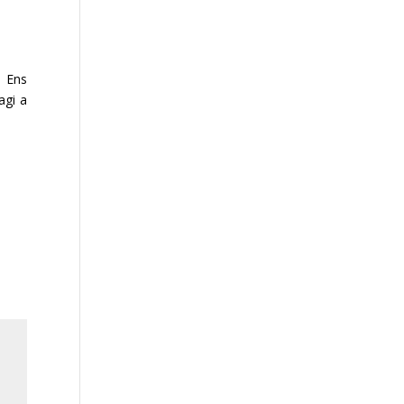
. Ens
agi a