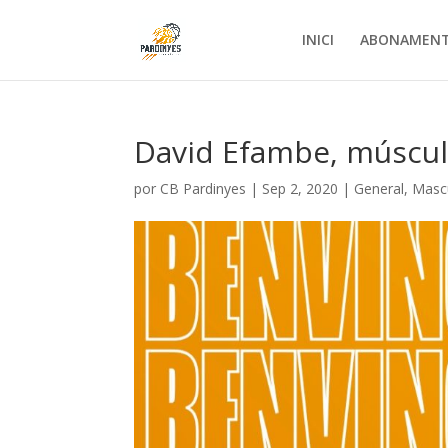
INICI
ABONAMEN
David Efambe, múscul 
por
CB Pardinyes
|
Sep 2, 2020
|
General
,
Mascu