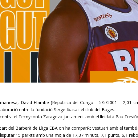
t manresa, David Efambe (República del Congo – 5/5/2001 – 2,01 c
laboració entre la fundació Serge Ibaka i el club del Bages.
 contra el Tecnyconta Zaragoza juntament amb el lleidatà Pau Treviñ
art del Barberà de Lliga EBA on ha comparRt vestuari amb el també
 disputar 15 parRts amb una mitja de 17,37 minuts, 7,1 punts, 6,1 rebo