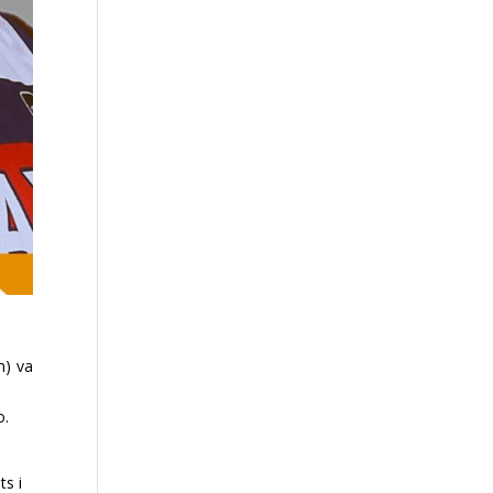
m) va
o.
ts i