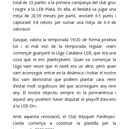
total de 25 partits a la primera campanya del club groc
i negre a la
LEB
Plata. En ella, el lleidatà va jugar una
mitja de
20.59
minuts per partit, anotant
6.5
punts i
capturant
3.8
rebots per sumar una mitja de
6.4
de
valoració.
Gasque
, valora la temporada 19/20 de forma positiva
tot i el mal inici de la temporada regular. «Vam
començar guanyant la Lliga Catalana
LEB
, que era una
cosa que ni ens plantejàvem. Quan va començar la
Lliga vam veure que el nivell era un altre, però quan
vam aconseguir entrar en la dinàmica i trobar el nostre
lloc vam demostrar que podíem plantar cara. Hem
d’estar molt orgullosos del que aconseguim any rere
any. El nostre objectiu sempre és la permanència i
aquest any podríem haver disputat el
playoff
d’ascens
a la
LEB
Or».
Amb aquesta renovació, el Club Bàsquet
Pardinyes-
Lleida
comença a construir la plantilla per la