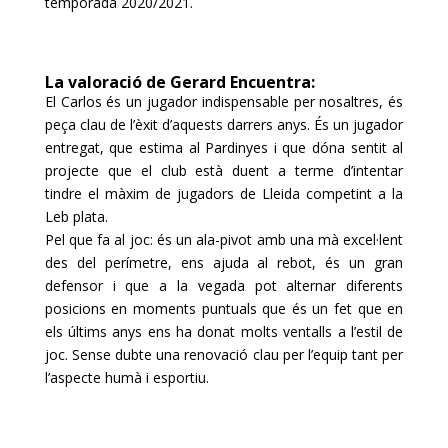
temporada 2020/2021.
La valoració de Gerard Encuentra:
El
Carlos
és un jugador indispensable per nosaltres, és
peça clau de l’èxit d’aquests darrers anys. És un jugador
entregat, que estima al
Pardinyes
i que dóna sentit al
projecte que el club està duent a terme d’intentar
tindre el màxim de jugadors de Lleida competint a la
Leb
plata.
Pel que fa al joc:
és un ala
-pivot amb una mà excel·lent
des del perímetre, ens ajuda al rebot, és un gran
defensor i que a la vegada pot alternar diferents
posicions en moments puntuals que és un fet que en
els últims anys ens ha donat molts ventalls a l’estil de
joc. Sense dubte una renovació clau per l’equip tant per
l’aspecte humà i esportiu.