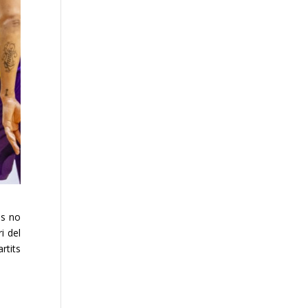
es no
i del
rtits