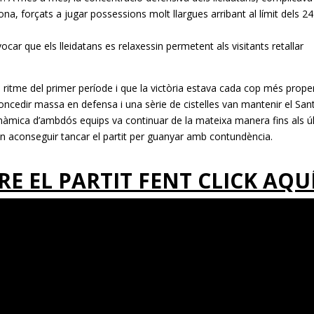
lona, forçats a jugar possessions molt llargues arribant al límit dels 24
car que els lleidatans es relaxessin permetent als visitants retallar
l ritme del primer període i que la victòria estava cada cop més prope
ncedir massa en defensa i una sèrie de cistelles van mantenir el San
 dinàmica d’ambdós equips va continuar de la mateixa manera fins als ú
an aconseguir tancar el partit per guanyar amb contundència.
E EL PARTIT FENT CLICK AQU