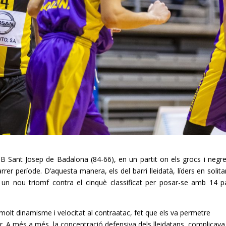
CB
Sant Josep de Badalona (84-66), en un partit on els grocs i negr
rer període. D’aquesta manera, els del barri lleidatà, líders en solitar
un nou triomf contra el cinquè classificat per posar-se amb 14 pa
lt dinamisme i velocitat al contraatac, fet que els va permetre
 A més a més, la concentració defensiva dels lleidatans, complicava