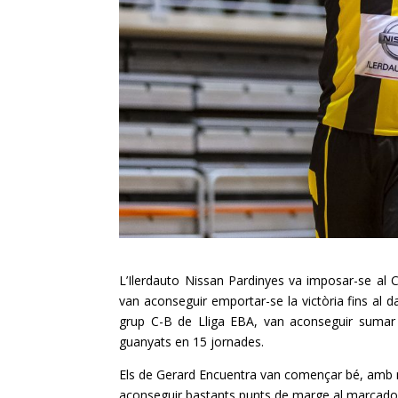
L’
Ilerdauto
Nissan
Pardinyes
va imposar-se al
van aconseguir emportar-se la victòria fins al dar
grup C-
B
de Lliga
EBA
, van aconseguir sumar 
guanyats en 15 jornades.
Els de Gerard
Encuentra
van començar bé, amb mo
aconseguir bastants punts de marge al marcador.