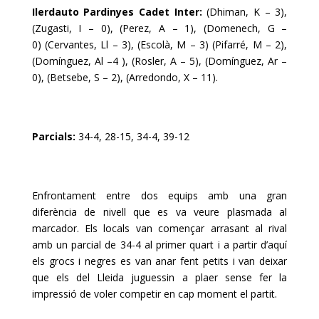
Ilerdauto Pardinyes Cadet Inter:
(Dhiman, K – 3),
(Zugasti, I – 0), (Perez, A – 1), (Domenech, G –
0) (Cervantes, Ll – 3), (Escolà, M – 3) (Pifarré, M – 2),
(Domínguez, Al –4 ), (Rosler, A – 5), (Domínguez, Ar –
0), (Betsebe, S – 2), (Arredondo, X – 11).
Parcials:
34-4, 28-15, 34-4, 39-12
Enfrontament entre dos equips amb una gran
diferència de nivell que es va veure plasmada al
marcador. Els locals van començar arrasant al rival
amb un parcial de 34-4 al primer quart i a partir d’aquí
els grocs i negres es van anar fent petits i van deixar
que els del Lleida juguessin a plaer sense fer la
impressió de voler competir en cap moment el partit.