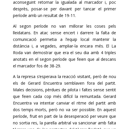
aconseguint retornar la igualada al marcador i, poc
desprès, posar-se per davant per tancar el primer
període amb un resultat de 19-11.
Al segon període no van millorar les coses pels
lleidatans. En atac sense encert i darrere la falta de
comunicació permetia a l’equip local mantenir la
distància i, a vegades, ampliar-la encara més. El La
Roda van demostrar que era el seu dia amb 4 triples
anotats en el segon període que feien que al descans
el marcador fos de 38-29.
A la represa s’esperava la reacció visitant, però de nou
els de Gerard Encuentra semblaven fora del partit.
Males decisions, pèrdues de pilota i faltes sense sentit
que feien cada cop més difícil la remuntada. Gerard
Encuentra va intentar canviar el ritme del partit amb
dos temps morts, però no va ser possible. En aquest
període, fruit en part de la desesperació per veure que
no sortia res, la parella arbitral va sancionar amb falta