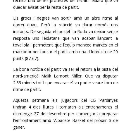
tècnica una de les protestes del tècnic lleidatà que va
quedar avisat per la resta de partit.
Els grocs i negres van sortir amb un altre ritme al
darrer quart. Però la reacció va durar només uns
instants. De seguida el joc del La Roda va deixar sense
resposta uns lleidatans que van acabar llançant la
tovallola i permetent que l’equip manxec marxés en el
marcador per tancar el partit amb una diferència de 20
punts (87-67).
La bona notícia del partit va ser el retorn a la pista del
nord-americà Malik Lamont Miller. Que va disputar
2.33 minuts tot I que encara se’l va poder veure fora de
ritme de partit.
Aquesta setmana els jugadors del CB Pardinyes
tindran 4 dies lliures I tornaran als entrenaments el
diumenge 27 de desembre per començar a preparar
l’enfrontament amb l’Albacete Basket del pròxim 3 de
gener.