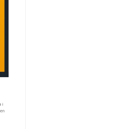
 i
 en