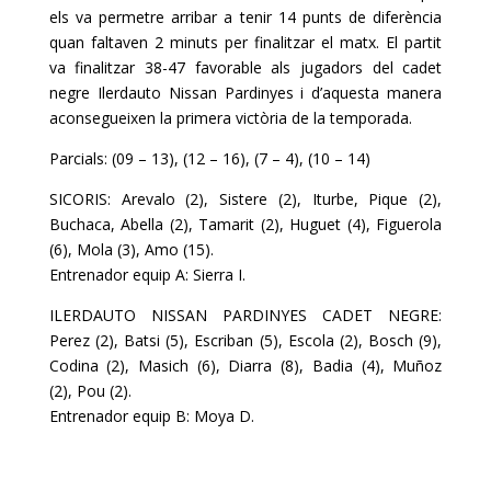
els va permetre arribar a tenir 14 punts de diferència
quan faltaven 2 minuts per finalitzar el matx. El partit
va finalitzar 38-47 favorable als jugadors del cadet
negre
Ilerdauto
Nissan
Pardinyes
i d’aquesta manera
aconsegueixen la primera victòria de la temporada.
Parcials: (09 – 13), (12 – 16), (7 – 4), (10 – 14)
SICORIS: Arevalo (2), Sistere (2), Iturbe, Pique (2),
Buchaca, Abella (2), Tamarit (2), Huguet (4), Figuerola
(6), Mola (3), Amo (15).
Entrenador equip A: Sierra I.
ILERDAUTO NISSAN PARDINYES CADET NEGRE:
Perez (2), Batsi (5), Escriban (5), Escola (2), Bosch (9),
Codina (2), Masich (6), Diarra (8), Badia (4), Muñoz
(2), Pou (2).
Entrenador equip B: Moya D.