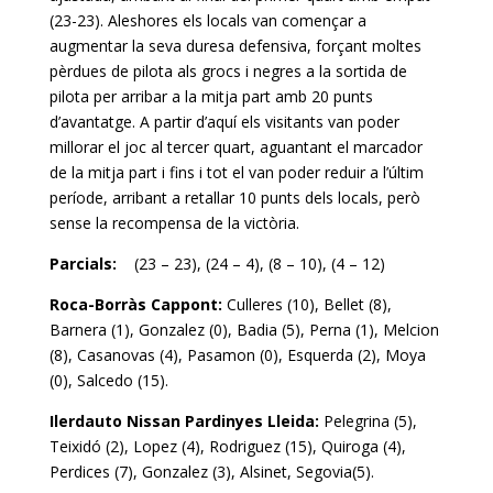
(23-23). Aleshores els locals van començar a
augmentar la seva duresa defensiva, forçant moltes
pèrdues de pilota als grocs i negres a la sortida de
pilota per arribar a la mitja part amb 20 punts
d’avantatge. A partir d’aquí els visitants van poder
millorar el joc al tercer quart, aguantant el marcador
de la mitja part i fins i tot el van poder reduir a l’últim
període, arribant a retallar 10 punts dels locals, però
sense la recompensa de la victòria.
Parcials:
(23 – 23), (24 – 4), (8 – 10), (4 – 12)
Roca-Borràs Cappont:
Culleres (10), Bellet (8),
Barnera (1), Gonzalez (0), Badia (5), Perna (1), Melcion
(8), Casanovas (4), Pasamon (0), Esquerda (2), Moya
(0), Salcedo (15).
Ilerdauto Nissan Pardinyes Lleida:
Pelegrina (5),
Teixidó (2), Lopez (4), Rodriguez (15), Quiroga (4),
Perdices (7), Gonzalez (3), Alsinet, Segovia(5).