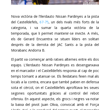
Nova victòria de l’Ilerdauto Nissan Pardinyes a la pista
del Castelldefels,
67-75
, un dels rivals més forts de la
categoria, i va sumar la quarta victòria de la
temporada, que li permet mantenir-se invicte. A més,
els de Gerard Encuentra se situen líders en solitari
després de la derrota del JAC Sants a la pista del
Morabanc Andorra B.
El partit va començar amb ratxes alternes entre els dos
equips. L’Ilerdauto Nissan Pardinyes es desenganxava
en el marcador i el Castelldefels responia al cap de poc
temps tornant a atansar-se. Els lleidatans feien mal als
locals a la contra, encara que també patien en defensa
sota el cèrcol, on el Castelldefels aprofitava les seues
segones oportunitats gràcies al control del rebot
ofensiu. En aquest aspecte, els grocs i negres va notar
la baixa del pivot Juan Oliva, convocat amb el Força