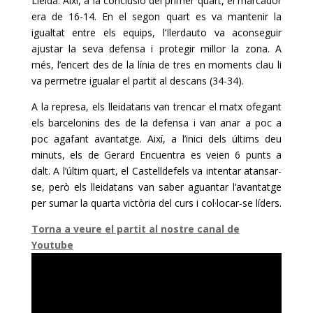
Lleida. Així, a la conclusió del primer quart, el marcador
era de 16-14. En el segon quart es va mantenir la
igualtat entre els equips, l’Ilerdauto va aconseguir
ajustar la seva defensa i protegir millor la zona. A
més, l’encert des de la línia de tres en moments clau li
va permetre igualar el partit al descans (34-34).
A la represa, els lleidatans van trencar el matx ofegant
els barcelonins des de la defensa i van anar a poc a
poc agafant avantatge. Així, a l’inici dels últims deu
minuts, els de Gerard Encuentra es veien 6 punts a
dalt. A l’últim quart, el Castelldefels va intentar atansar-
se, però els lleidatans van saber aguantar l’avantatge
per sumar la quarta victòria del curs i col·locar-se líders.
Torna a veure el partit al nostre canal de
Youtube