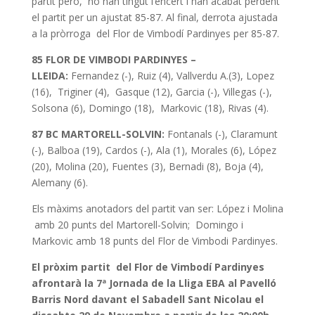
partit però, no han tingut l’encert i han acabat perdent
el partit per un ajustat 85-87. Al final, derrota ajustada
a la pròrroga del Flor de Vimbodí Pardinyes per 85-87.
85 FLOR DE VIMBODI PARDINYES –
LLEIDA:
Fernandez (-),
Ruiz (4), Vallverdu A.(3), Lopez
(16), Triginer (4), Gasque (12), Garcia (-), Villegas (-),
Solsona (6), Domingo (18), Markovic (18), Rivas (4).
87 BC MARTORELL-SOLVIN:
Fontanals (-), Claramunt
(-), Balboa (19), Cardos (-), Ala (1), Morales (6), López
(20), Molina (20), Fuentes (3), Bernadi (8), Boja (4),
Alemany (6).
Els màxims anotadors del partit van ser: López i Molina
amb 20 punts del Martorell-Solvin; Domingo i
Markovic amb 18 punts del Flor de Vimbodi Pardinyes.
El pròxim partit del Flor de Vimbodí Pardinyes
afrontarà la 7ª Jornada de la Lliga EBA al Pavelló
Barris Nord davant el Sabadell Sant Nicolau el