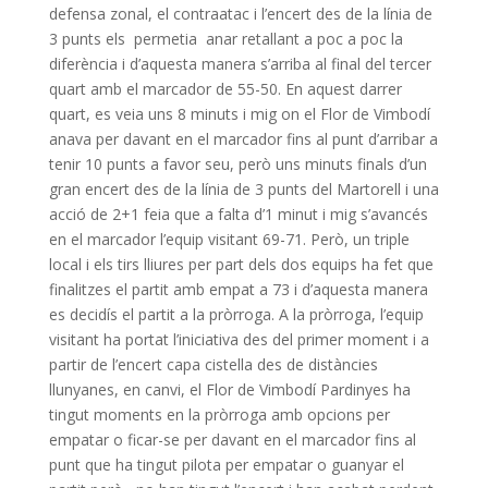
defensa zonal, el contraatac i l’encert des de la línia de
3 punts els permetia anar retallant a poc a poc la
diferència i d’aquesta manera s’arriba al final del tercer
quart amb el marcador de 55-50. En aquest darrer
quart, es veia uns 8 minuts i mig on el Flor de Vimbodí
anava per davant en el marcador fins al punt d’arribar a
tenir 10 punts a favor seu, però uns minuts finals d’un
gran encert des de la línia de 3 punts del Martorell i una
acció de 2+1 feia que a falta d’1 minut i mig s’avancés
en el marcador l’equip visitant 69-71. Però, un triple
local i els tirs lliures per part dels dos equips ha fet que
finalitzes el partit amb empat a 73 i d’aquesta manera
es decidís el partit a la pròrroga. A la pròrroga, l’equip
visitant ha portat l’iniciativa des del primer moment i a
partir de l’encert capa cistella des de distàncies
llunyanes, en canvi, el Flor de Vimbodí Pardinyes ha
tingut moments en la pròrroga amb opcions per
empatar o ficar-se per davant en el marcador fins al
punt que ha tingut pilota per empatar o guanyar el