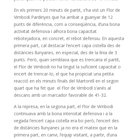
En els primers 20 minuts de partit, s’ha vist un Flor de
Vimbodi Pardinyes que ha arribat a guanyar de 12
punts de diferència, com a conseqüència, d’una bona
activitat defensiva i alhora bona capacitat
rebotejadora, en concret, el rebot defensiu. En aquesta
primera part, cal destacar l’encert capa cistella des de
distàncies llunyanes, en especial, des de la línia de 3
punts. Però, quan semblava que es trencaria el partit,
el Flor de Vimbodi no ha tingut la suficient capacitat o
encert de trencar-lo, el que ha propiciat una petita
reacció en els minuts finals del Martorell en el segon
quart que ha fet que el Flor de Vimbodí s’anés al
descans amb un marcador favorable de 41-32.
A la represa, en la segona part, el Flor de Vimbodi
continuava amb la bona intensitat defensiva i a la
vegada l’encert capa cistella era bo però, l’encert des
de distàncies llunyanes ja no era el mateix que en la
primera part, en canvi, l’equip visitant, a partir, d’una