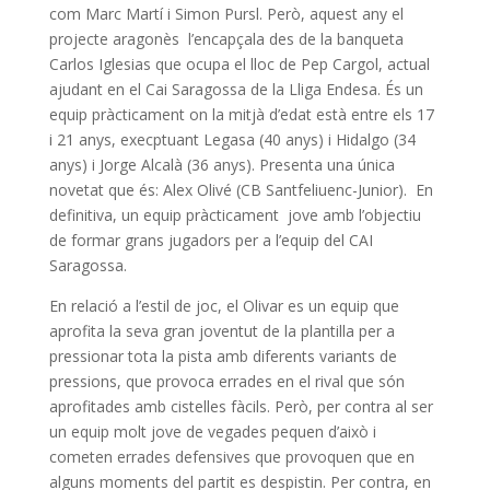
com Marc Martí i Simon Pursl. Però, aquest any el
projecte aragonès l’encapçala des de la banqueta
Carlos Iglesias que ocupa el lloc de Pep Cargol, actual
ajudant en el Cai Saragossa de la Lliga Endesa. És un
equip pràcticament on la mitjà d’edat està entre els 17
i 21 anys, execptuant Legasa (40 anys) i Hidalgo (34
anys) i Jorge Alcalà (36 anys). Presenta una única
novetat que és: Alex Olivé (CB Santfeliuenc-Junior). En
definitiva, un equip pràcticament jove amb l’objectiu
de formar grans jugadors per a l’equip del CAI
Saragossa.
En relació a l’estil de joc, el Olivar es un equip que
aprofita la seva gran joventut de la plantilla per a
pressionar tota la pista amb diferents variants de
pressions, que provoca errades en el rival que són
aprofitades amb cistelles fàcils. Però, per contra al ser
un equip molt jove de vegades pequen d’això i
cometen errades defensives que provoquen que en
alguns moments del partit es despistin. Per contra, en