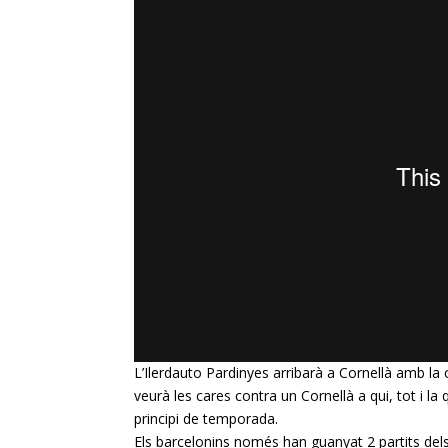
L’
Ilerdauto
Pardinyes
arribarà a Cornellà amb la c
veurà les cares contra un Cornellà a qui, tot i la
principi de temporada.
Els barcelonins només han guanyat 2 partits dels