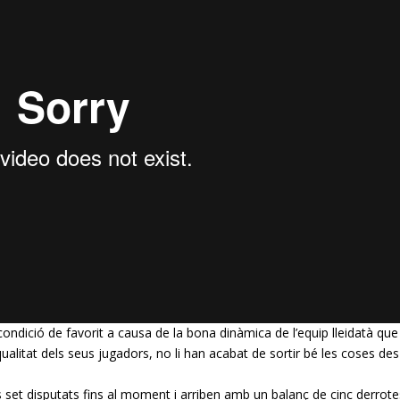
ondició de favorit a causa de la bona dinàmica de l’equip lleidatà que
 qualitat dels seus jugadors, no li han acabat de sortir bé les coses de
 set disputats fins al moment i arriben amb un balanç de cinc derrote