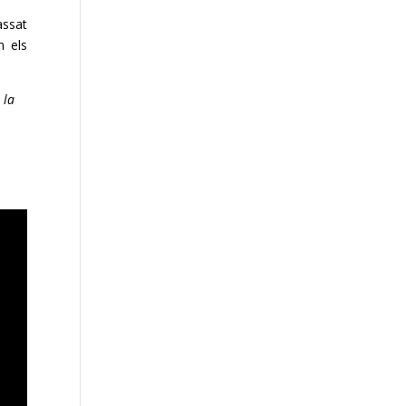
assat
n els
 la