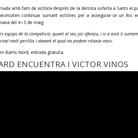
rnada amb fam de victòria després de la derrota soferta a Sants el p
ecessiten continuar sumant victòries per a assegurar-se un lloc e
mana del 4 i 5 de maig.
rs equips de la competició, quant al seu joc ofensiu, i si a això li sumem
n rival molt perillós i davant el qual no podem relaxar-nos
«.
 en Barris Nord, entrada gratuïta.
RARD ENCUENTRA I VICTOR VINOS