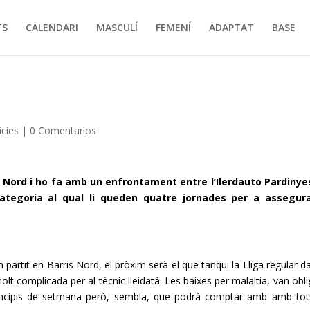
TS
CALENDARI
MASCULÍ
FEMENÍ
ADAPTAT
BASE
icies
|
0 Comentarios
s Nord i ho fa amb un enfrontament entre l’
Ilerdauto
Pardinye
ategoria al qual li queden quatre jornades per a assegura
 partit en Barris Nord, el pròxim serà el que tanqui la Lliga regular d
t complicada per al tècnic lleidatà. Les baixes per malaltia, van obli
ncipis de setmana però, sembla, que podrà comptar
amb amb
tot