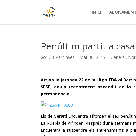
INICI
ABONAMEN
Penúltim partit a casa
por
CB Pardinyes
|
Mar 30, 2019
|
General
,
Not
Arriba la jornada 22 de la Lliga
EBA
al Barri
SESE
, equip recentment ascendit en la c
permanència.
Els de Gerard
Encuentra
afronten el seu penúltim
La
Puebla
de Alfindén
, després d’una setmana mol
Encuentra
a suspendre els entrenaments a pri