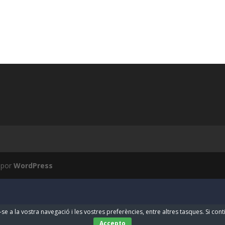
 por
WordPress
-se a la vostra navegació i les vostres preferències, entre altres tasques. Si co
Accepto