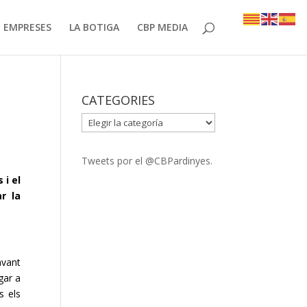
EMPRESES
LA BOTIGA
CBP MEDIA
CATEGORIES
CATEGORIES
Tweets por el @CBPardinyes.
s
i el
r la
avant
gar a
s els