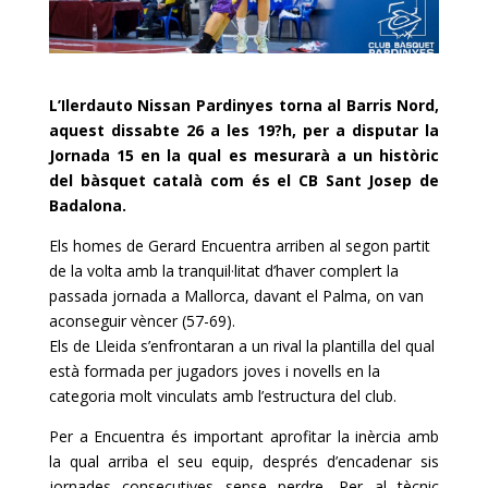
L’Ilerdauto
Nissan
Pardinyes
torna al Barris Nord,
aquest dissabte 26 a les 19?h, per a disputar la
Jornada 15 en la qual es mesurarà a un històric
del bàsquet català com és el
CB
Sant Josep de
Badalona.
Els homes de Gerard
Encuentra
arriben al segon partit
de la volta amb la tranquil·litat d’haver complert la
passada jornada a Mallorca, davant
el Palma
, on van
aconseguir vèncer (57-69).
Els de Lleida s’enfrontaran a un rival la plantilla del qual
està formada per jugadors joves i novells en la
categoria molt vinculats amb l’estructura del club.
Per a
Encuentra
és important aprofitar la inèrcia amb
la qual arriba el seu equip, després d’encadenar sis
jornades consecutives sense perdre. Per al tècnic