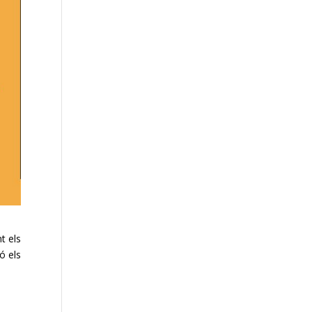
t els
ó els