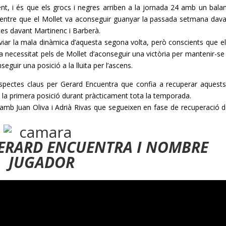
ent, i és que els grocs i negres arriben a la jornada 24 amb un bala
mentre que el Mollet va aconseguir guanyar la passada setmana dava
tes davant Martinenc i Barberà.
nviar la mala dinàmica d’aquesta segona volta, però conscients que el 
 la necessitat pels de Mollet d’aconseguir una victòria per mantenir-s
nseguir una posició a la lluita per l’ascens.
 aspectes claus per Gerard
Encuentra
que confia a recuperar aquest
 la primera posició durant pràcticament tota la temporada.
 amb
Juan
Oliva i Adrià Rivas que segueixen en fase de recuperació d
GERARD ENCUENTRA I NOMBRE
JUGADOR