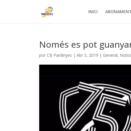
INICI
ABONAMEN
Només es pot guanya
por
CB Pardinyes
|
Abr 5, 2019
|
General
,
Notic