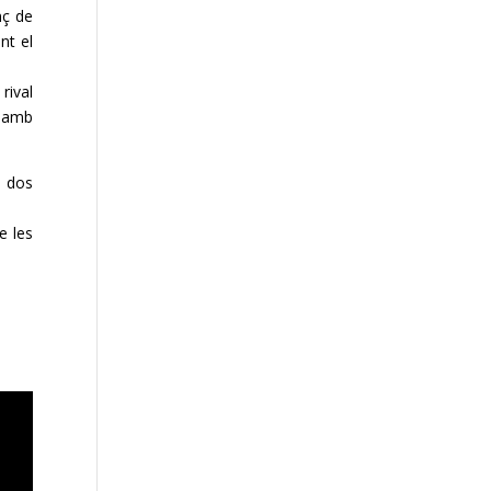
nç de
nt el
rival
e amb
s dos
e les