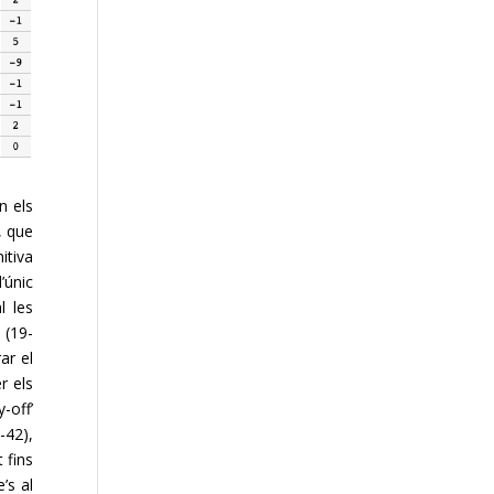
n els
, que
itiva
’únic
l les
 (19-
ar el
r els
-off’
-42),
 fins
’s al