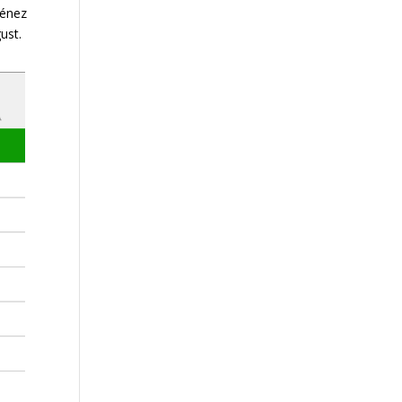
ménez
ust.