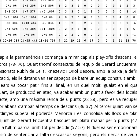
ap a la permanència i comença a mirar cap als play-offs d’ascens, e
orca (78- 76). Quart triomf consecutiu de l’equip de Gerard Encuentra
esionats Rubín de Celis, Knezevic i Oriol Besora, amb la baixa ja defin
ió, els lleidatans van ser capaços de batre un equip construït amb l
ears va tocar patir fins al final, en un duel molt igualat en el qua
uart, de producció en atac, va acabar amb un punt a favor dels locals
acte, amb una màxima renda de 6 punts (22-28), però es va recuper
r abans d’arribar al temps de descans (36-37). Al tercer quart van se
rdinyes supera el poderós Menorca i es consolida als llocs de ‘play
onjunt de Gerard Encuentra bàsquet leb plata manar per 5 punts (47
it a l’últim parcial amb tot per decidir (57-57). El duel va ser emocionant
ocasió de sentenciar a falta d’escassos segons, però els nervis de veure