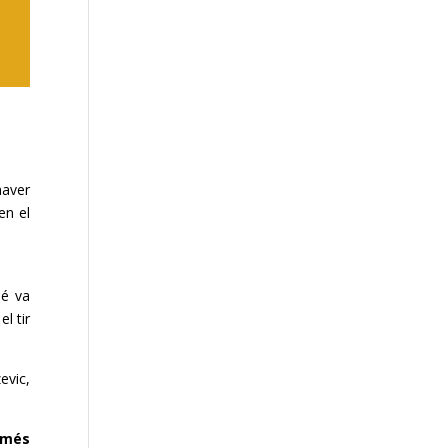
haver
en el
bé va
l tir
evic
,
 més