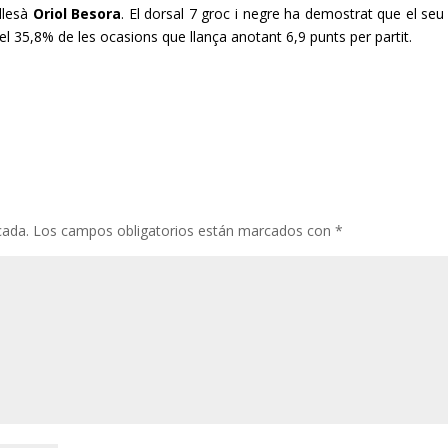
allesà
Oriol Besora
. El dorsal 7
groc
i negre ha demostrat que el seu
el 35,8% de les ocasions que llança anotant 6,9 punts per partit.
cada.
Los campos obligatorios están marcados con
*