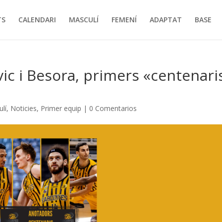
TS
CALENDARI
MASCULÍ
FEMENÍ
ADAPTAT
BASE
ic i Besora, primers «centenari
lí
,
Noticies
,
Primer equip
|
0 Comentarios