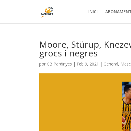
INICI
ABONAMEN
Moore, Stürup, Knezev
grocs i negres
por
CB Pardinyes
|
Feb 9, 2021
|
General
,
Mascu