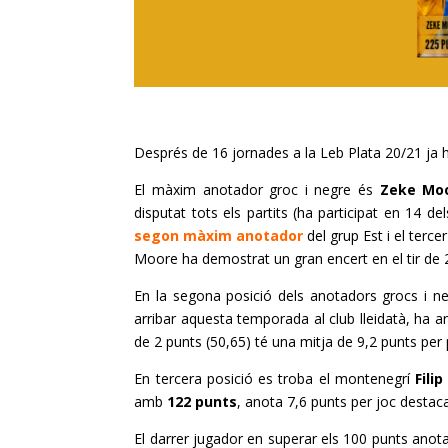
Després de 16 jornades a la
Leb
Plata 20/21 ja 
El màxim anotador groc i negre és
Zeke
Moo
disputat tots els partits (ha participat en 14 d
segon màxim anotador
del grup Est i el terce
Moore ha demostrat un gran encert en el tir de 2
En la segona posició dels anotadors grocs i n
arribar aquesta temporada al club lleidatà, ha 
de 2 punts (50,65) té una mitja de 9,2 punts per p
En tercera posició es troba el montenegrí
Fili
amb
122 punts
, anota 7,6 punts per joc destac
El darrer jugador en superar els 100 punts anota