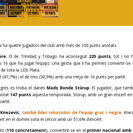
hi ha quatre jugadors del club amb més de 100 punts anotats.
re
. El de
Trinidad
y
Tobago ha aconseguit
225 punts
, tot i no 
els 16 que ha jugat l’equip). Una gesta que li ha permès convertir-se 
r de tota la
LEB
Plata.
 (47,7%) i el de tres (30,9%) amb una mitja de 16 punts per partit.
egres es troba el danès
Mads
Bonde
Stürup
. El jugador, que tam
anotat
147 punts
aquesta temporada.
Stürup
, amb un gran encert en e
artit.
p
Knezevic
,
també líder
rebotador
de l’equip groc i negre
.
Knez
ant en el domini sota el cèrcol amb un 51,6% d’encert.
ts (
110 concretament
), convertint-se en el
primer nacional amb