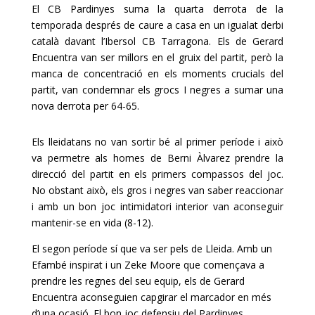
El CB Pardinyes suma la quarta derrota de la
temporada després de caure a casa en un igualat derbi
català davant l’Ibersol CB Tarragona. Els de Gerard
Encuentra van ser millors en el gruix del partit, però la
manca de concentració en els moments crucials del
partit, van condemnar els grocs I negres a sumar una
nova derrota per 64-65.
Els lleidatans no van sortir bé al primer període i això
va permetre als homes de Berni Àlvarez prendre la
direcció del partit en els primers compassos del joc.
No obstant això, els gros i negres van saber reaccionar
i amb un bon joc intimidatori interior van aconseguir
mantenir-se en vida (8-12).
El segon període sí que va ser pels de Lleida. Amb un
Efambé inspirat i un Zeke Moore que començava a
prendre les regnes del seu equip, els de Gerard
Encuentra aconseguien capgirar el marcador en més
d’una ocasió. El bon joc defensiu del Pardinyes