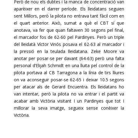
Però de nou els dubtes i la manca de concentració van
aparèixer en el darrer període. Els lleidatans seguien
sent Millors, però la pilota no entrava tant fàcil com en
el quart anterior. Això, sumat a què el CBT sí que
anotava, va fer que quan faltaven 30 segons pel final,
el marcador fos de 62-60 pel Pardinyes. Però un triple
del lleidatà Víctor Vinós posava el 62-63 al marcador i
la pressió en la teulada lleidatana. Zeke Moore va
anotar per posar-se per davant (64-63) però una falta
personal d’Elijah Schmidt en una lluita pel control de la
pilota portava al CB Tarragona a la línia de tirs lliures
on va aconseguir posar-se 62-65 i deixar 10.5 segons
per atacar als de Gerard Encuentra. Els lleidatans ho
van intentar, però la pilota no va entrar i el partit va
acabar amb Victòria visitant I un Pardinyes que tot I
millorar la seva imatge, segueix sense conèixer la
Victòria.