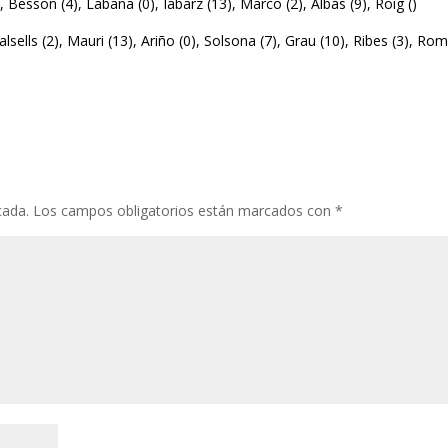
7), Besson (4), Labana (0), Iabarz (13), Marco (2), Albás (9), Roig ()
lsells (2), Mauri (13), Ariño (0), Solsona (7), Grau (10), Ribes (3), Ro
cada.
Los campos obligatorios están marcados con
*