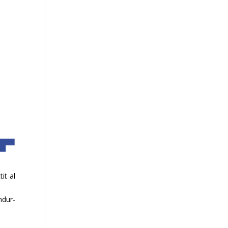
it al
ndur-