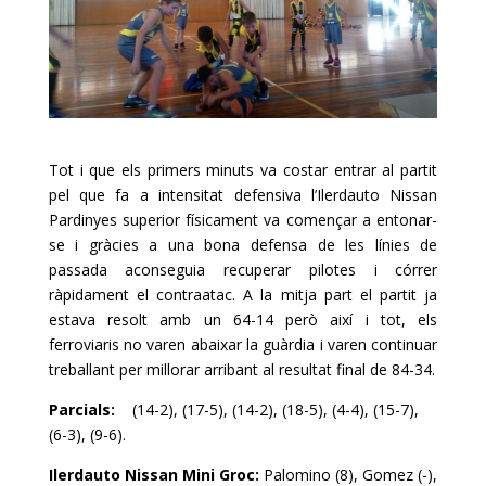
Tot i que els primers minuts va costar entrar al partit
pel que fa a intensitat defensiva l’
Ilerdauto
Nissan
Pardinyes
superior físicament va començar a entonar-
se i gràcies a una bona defensa de les línies de
passada aconseguia recuperar pilotes i córrer
ràpidament el contraatac. A la mitja part el partit ja
estava resolt amb un 64-14 però així i tot, els
ferroviaris no varen abaixar la guàrdia i varen continuar
treballant per millorar arribant al resultat final de 84-34.
Parcials:
(14-2), (17-5), (14-2), (18-5), (4-4), (15-7),
(6-3), (9-6).
Ilerdauto Nissan Mini Groc
:
Palomino (8), Gomez (-),