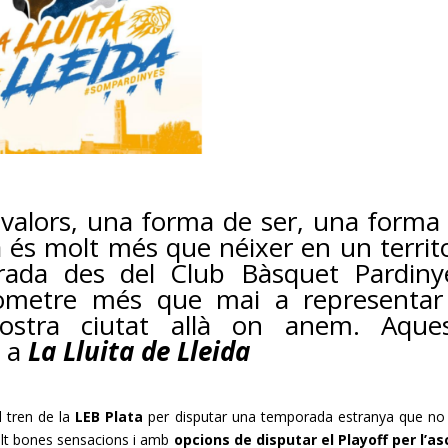
s valors, una forma de ser, una forma
da és molt més que néixer en un territo
rada des del Club Bàsquet
Pardiny
ometre més que mai a representar
nostra ciutat allà on anem. Aque
e a
La Lluita de Lleida
 tren de la
LEB
Plata
per disputar una temporada estranya que n
t bones sensacions i amb
opcions de disputar el
Playoff
per l’as