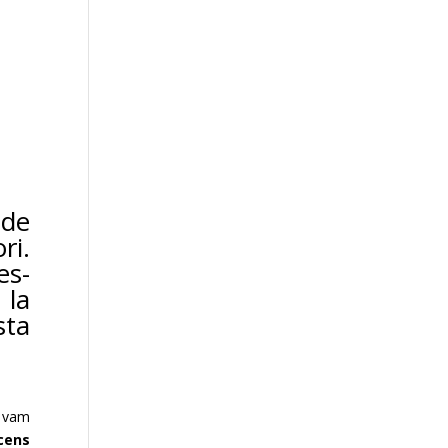
 de
ri.
es
-
 la
sta
o vam
cens