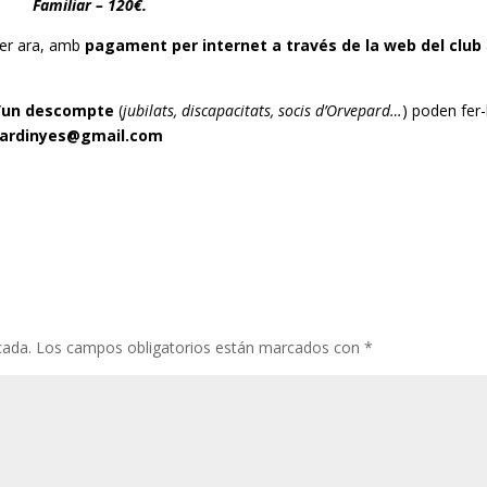
Familiar –
120€
.
per ara, amb
pagament per internet a través de la web del club
 d’un descompte
(
jubilats, discapacitats, socis d’
Orvepard
…
) poden fer
ardinyes@gmail.com
cada.
Los campos obligatorios están marcados con
*