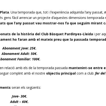
Plata
. Una temporada que, tot i l’experiència adquirida l’any passat,
és gens fàcil arrencar un projecte d’aquestes dimensions temporada 
onats que l’any passat vau mostrar-nos fa que seguim mirant 
onats de la història del Club Bàsquet
Pardinyes
-Lleida
i per aq
nament ho faran amb el mateix preu que la passada tempora
Abonament Jove:
25€
.
Abonament Adult:
50€
.
Abonament Familiar:
100€
.
 en relació amb els de la temporada passada
mantenint-se entre e
seguir complint amb el nostre
objectiu principal
com a club:
fer del
aments
seran els següents:
Jove-
30€
.
Adult –
60€
.