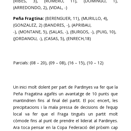
(RIBES, 3), (ROMERO, 11), (DOMINGO, 1),
(ARREDONDO, 2), (VIDAL, -)
Peña Fragtina:
(BERENGUER, 11), (MURILLO, 4),
(GONZALEZ, 2) (BANDRES, -), (APRIBAU,
-), (MONTANE, 5), (SALAS, -), (BURGOS, -), (PUIG, 10),
(JORDANOU, -), (CASAS, 5), (ENRECH,18)
Parcials: (08 – 20), (09 – 08), (16 – 15), (10 – 12)
Un inici molt dolent per part de Pardinyes va fer que la
Peña Fragatina agafés un
avantatge de 10 punts que
mantindrien fins al final del partit. El poc encert, les
precipitacions i
la mala pressa de decisions de l’equip
local va fer que el Fraga tingués un partit molt
còmode
fins al punt de prendre el liderat al Pardinyes.
Ara toca pensar en la Copa Federació del pròxim
cap