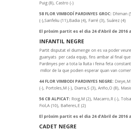
Puig (8), Castro (-)
58 FLOR VIMBODÍ PARDINYES GROC:
Dhiman (5)
(-),Sanfeliu (11),Badia (4), Farré (3), Suárez (4)
El pròxim partit es el dia 24 d’Abril de 2016 
INFANTIL NEGRE
Partit disputat el diumenge on es va poder veur
guanyats per cada equip, fins arribar al final que 
Pardinyes per a tota la lluita i feina feta consta
millor de la que podien esperar quan van comen
44 FLOR VIMBODI PARDINYES NEGRE:
Dieye,M (
(-), Portoles,M (-), Diarra,S (3), Ariño,O (8), Masic
56 CB ALPICAT:
Roig,M (2), Macarro,R (-), Tolsa,
Fiol,A (10), Bañeres,E (2)
El pròxim partit es el dia 24 d’Abril de 2016
CADET NEGRE