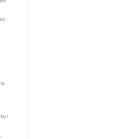
Pare
ars
 la
tiu i
,