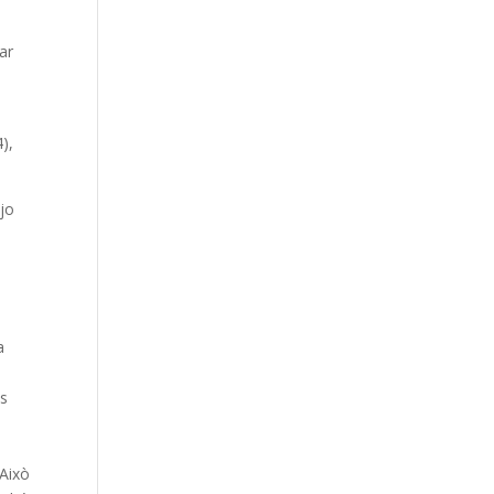
ar
i
4),
ajo
a
ns
 Això