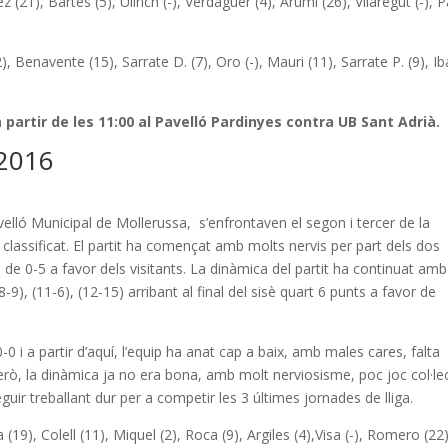
 (21), Bartes (5), Ullrich (-), Verdaguer (4), Arumi (26), Vilaregut (-), 
), Benavente (15), Sarrate D. (7), Oro (-), Mauri (11), Sarrate P. (9), Ib
 a partir de les 11:00 al Pavelló Pardinyes contra UB Sant Adrià
.
2016
avelló Municipal de Mollerussa, s’enfrontaven el segon i tercer de la
r classificat. El partit ha començat amb molts nervis per part dels dos
 de 0-5 a favor dels visitants. La dinàmica del partit ha continuat amb
8-9), (11-6), (12-15) arribant al final del sisè quart 6 punts a favor de
-0 i a partir d’aquí, l’equip ha anat cap a baix, amb males cares, falta
t però, la dinàmica ja no era bona, amb molt nerviosisme, poc joc col·lec
ir treballant dur per a competir les 3 últimes jornades de lliga.
a (19), Colell (11), Miquel (2), Roca (9), Argiles (4),Visa (-), Romero (22)