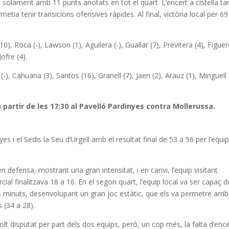
ts solament amb 11 punts anotats en tot el quart. L’encert a cistella 
etia tenir transicions ofensives ràpides. Al final, victòria local per 69
), Roca (-), Lawson (1), Aguilera (-), Guallar (7), Previtera (4), Figuer
Jofre (4).
(-), Cahuana (3), Santos (16), Granell (7), Jaen (2), Arauz (1), Minguell (
 a partir de les 17:30 al Pavelló Pardinyes contra Mollerussa.
yes i el Sedis la Seu d’Urgell amb el resultat final de 53 a 56 per l’equi
 en defensa, mostrant una gran intensitat, i en canvi, l’equip visitant
arcial finalitzava 18 a 16. En el segon quart, l’equip local va ser capaç d
s minuts, desenvolupant un gran joc estàtic, que els va permetre arrib
 (34 a 28).
olt disputat per part dels dos equips, però, un cop més, la falta d’ence