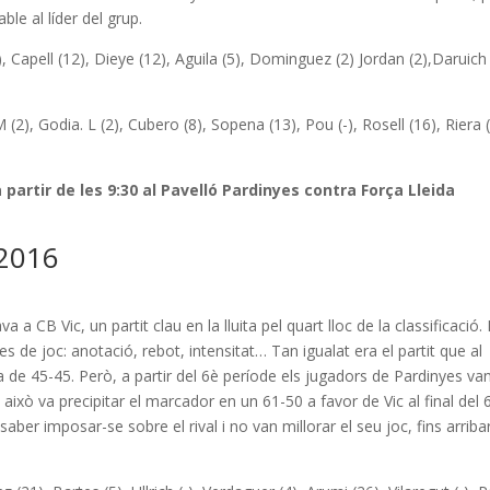
ble al líder del grup.
, Capell (12), Dieye (12), Aguila (5), Dominguez (2) Jordan (2),Daruich 
(2), Godia. L (2), Cubero (8), Sopena (13), Pou (-), Rosell (16), Riera (
 a partir de les 9:30 al Pavelló Pardinyes contra Força Lleida
2016
a a CB Vic, un partit clau en la lluita pel quart lloc de la classificació. 
s de joc: anotació, rebot, intensitat… Tan igualat era el partit que al
ra de 45-45. Però, a partir del 6è període els jugadors de Pardinyes va
 això va precipitar el marcador en un 61-50 a favor de Vic al final del 
er imposar-se sobre el rival i no van millorar el seu joc, fins arribar