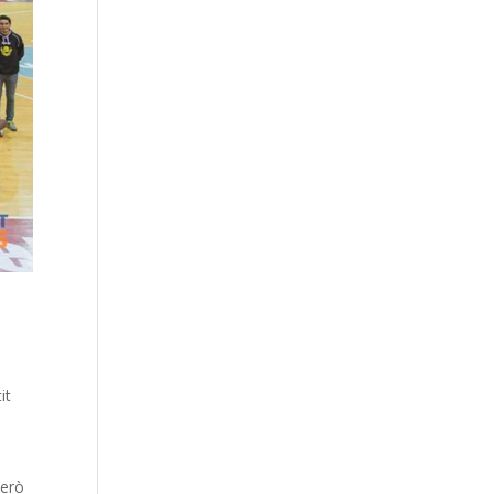
it
però