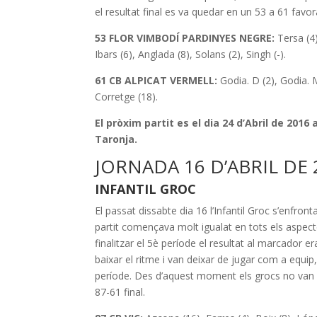
el resultat final es va quedar en un 53 a 61 favora
53 FLOR VIMBODÍ PARDINYES NEGRE:
Tersa (4)
Ibars (6), Anglada (8), Solans (2), Singh (-).
61 CB ALPICAT VERMELL:
Godia. D (2), Godia. M 
Corretge (18).
El pròxim partit es el dia 24 d’Abril de 2016
Taronja
.
JORNADA 16 D’ABRIL DE 
INFANTIL GROC
El passat dissabte dia 16 l’Infantil Groc s’enfrontav
partit començava molt igualat en tots els aspecte
finalitzar el 5è període el resultat al marcador e
baixar el ritme i van deixar de jugar com a equip,
període. Des d’aquest moment els grocs no van sab
87-61 final.