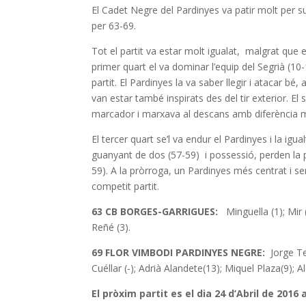
El Cadet Negre del Pardinyes va patir molt per s
per 63-69.
Tot el partit va estar molt igualat, malgrat que 
primer quart el va dominar l’equip del Segrià (1
partit. El Pardinyes la va saber llegir i atacar b
van estar també inspirats des del tir exterior. E
marcador i marxava al descans amb diferència m
El tercer quart se’l va endur el Pardinyes i la igua
guanyant de dos (57-59) i possessió, perden la pi
59). A la pròrroga, un Pardinyes més centrat i s
competit partit.
63 CB BORGES-GARRIGUES:
Minguella (1); Mir (2
Reñé (3).
69 FLOR VIMBODI PARDINYES NEGRE:
Jorge T
Cuéllar (-); Adrià Alandete(13); Miquel Plaza(9); Al
El pròxim partit es el dia 24 d’Abril de 2016