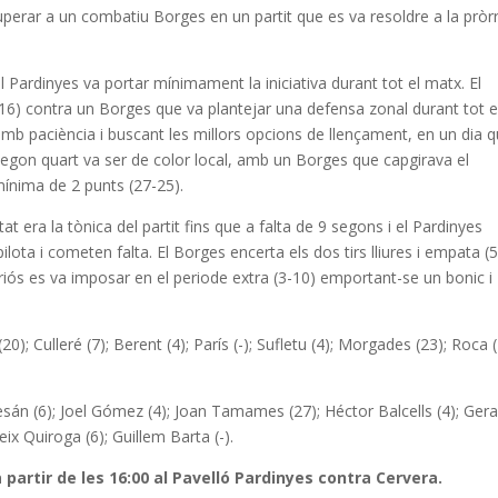
uperar a un combatiu Borges en un partit que es va resoldre a la prò
el Pardinyes va portar mínimament la iniciativa durant tot el matx. El
0-16) contra un Borges que va plantejar una defensa zonal durant tot e
é, amb paciència i buscant les millors opcions de llençament, en un dia 
l segon quart va ser de color local, amb un Borges que capgirava el
ínima de 2 punts (27-25).
ltat era la tònica del partit fins que a falta de 9 segons i el Pardinyes
lota i cometen falta. El Borges encerta els dos tirs lliures i empata (
eriós es va imposar en el periode extra (3-10) emportant-se un bonic i
0); Culleré (7); Berent (4); París (-); Sufletu (4); Morgades (23); Roca (
esán (6); Joel Gómez (4); Joan Tamames (27); Héctor Balcells (4); Ger
eix Quiroga (6); Guillem Barta (-).
 a partir de les 16:00 al Pavelló Pardinyes contra Cervera.