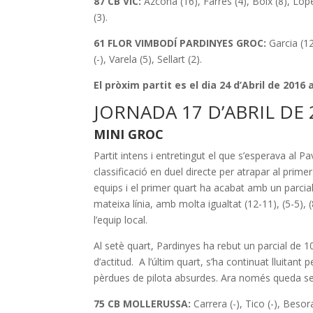
87 CB VIC:
Azcona (16), Farres (4), Boix (8), López
(3).
61 FLOR VIMBODÍ PARDINYES GROC:
Garcia (12
(-), Varela (5), Sellart (2).
El pròxim partit es el dia 24 d’Abril de 2016
JORNADA 17 D’ABRIL DE 
MINI GROC
Partit intens i entretingut el que s’esperava al P
classificació en duel directe per atrapar al prime
equips i el primer quart ha acabat amb un parcial
mateixa línia, amb molta igualtat (12-11), (5-5), (
l’equip local.
Al setè quart, Pardinyes ha rebut un parcial de 10
d’actitud. A l’últim quart, s’ha continuat lluitan
pèrdues de pilota absurdes. Ara només queda segu
75 CB MOLLERUSSA:
Carrera (-), Tico (-), Besor