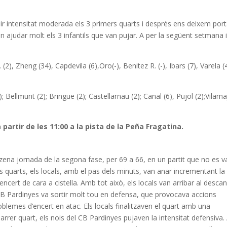
r intensitat moderada els 3 primers quarts i després ens deixem port
n ajudar molt els 3 infantils que van pujar. A per la següent setmana 
(2), Zheng (34), Capdevila (6),Oro(-), Benitez R. (-), Ibars (7), Varela (
); Bellmunt (2); Bringue (2); Castellarnau (2); Canal (6), Pujol (2);Vilam
a partir de les 11:00 a la pista de la Peña Fragatina.
nzena jornada de la segona fase, per 69 a 66, en un partit que no es v
rs quarts, els locals, amb el pas dels minuts, van anar incrementant la
ncert de cara a cistella. Amb tot això, els locals van arribar al desca
 CB Pardinyes va sortir molt tou en defensa, que provocava accions
roblemes d’encert en atac. Els locals finalitzaven el quart amb una
arrer quart, els nois del CB Pardinyes pujaven la intensitat defensiva.