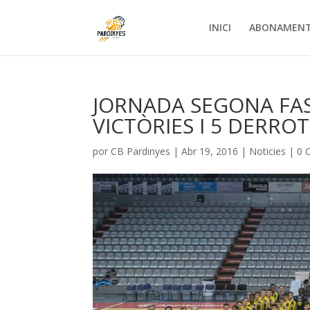
INICI
ABONAMEN
JORNADA SEGONA FASE
VICTÒRIES I 5 DERRO
por
CB Pardinyes
|
Abr 19, 2016
|
Noticies
|
0 