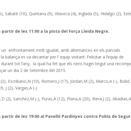
, Sabaté (10), Quintana (9), Vilaseca (4), Inglada (5), Hidalgo (2), Est
a partir de les 11:00 a la pista del Força Lleida Negre.
e un enfrontament molt igualat, amb alternances en els parcials
la balança es va decantar per l’ equip visitant. Felicitar a l’equip de
nt durant tot l’any, la qual ha fet que els nens hagin tingut una recom
çar un dia 2 de Setembre del 2015.
2), Escribano,N (10), Romero,J (17), Jordan,M (2), Marco,A (-), Bubé
h, J (2), Vargas,A (-)
D (2), Sanchez,M (-), Puras,A (12), Plana,A (20), Riera,J (2), Abadias,A
 a partir de les 19:00 al Pavelló Pardinyes contra Pobla de Segur