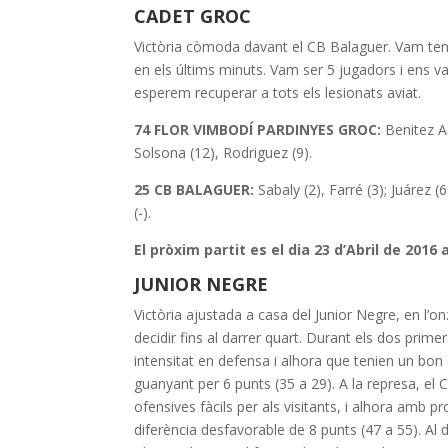
CADET GROC
Victòria còmoda davant el CB Balaguer. Vam teni
en els últims minuts. Vam ser 5 jugadors i ens va
esperem recuperar a tots els lesionats aviat.
74 FLOR VIMBODÍ PARDINYES GROC:
Benitez A. 
Solsona (12), Rodriguez (9).
25 CB BALAGUER:
Sabaly (2), Farré (3); Juárez (6
(-).
El pròxim partit es el dia 23 d’Abril de 2016 
JUNIOR NEGRE
Victòria ajustada a casa del Junior Negre, en l’o
decidir fins al darrer quart. Durant els dos prime
intensitat en defensa i alhora que tenien un bon e
guanyant per 6 punts (35 a 29). A la represa, el
ofensives fàcils per als visitants, i alhora amb p
diferència desfavorable de 8 punts (47 a 55). Al d