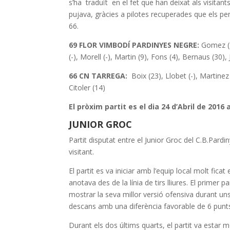
s’ha traduït en el fet que han deixat als visitan
pujava, gràcies a pilotes recuperades que els perm
66.
69 FLOR VIMBODÍ PARDINYES NEGRE:
Gomez (10
(-), Morell (-), Martin (9), Fons (4), Bernaus (30), 
66 CN TARREGA:
Boix (23), Llobet (-), Martinez 
Citoler (14)
El pròxim partit es el dia 24 d’Abril de 2016
JUNIOR GROC
Partit disputat entre el Junior Groc del C.B.Pardin
visitant.
El partit es va iniciar amb l’equip local molt ficat
anotava des de la línia de tirs lliures. El primer p
mostrar la seva millor versió ofensiva durant un
descans amb una diferència favorable de 6 punts
Durant els dos últims quarts, el partit va estar m