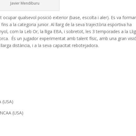
Javier Mendiburu
ocupar qualsevol posició exterior (base, escolta i aler). Es va formar
ins a la categoria junior. Al llarg de la seva trajectòria esportiva ha
ol, com la Leb Or, la lliga EBA, i sobretot, les 3 temporades a la Lli
rca. És un jugador experimentat amb talent físic, amb una gran visi
arga distància, i a la seva capacitat rebotejadora.
A (USA)
– NCAA (USA)