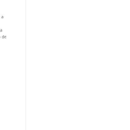
 a
ga
ó de