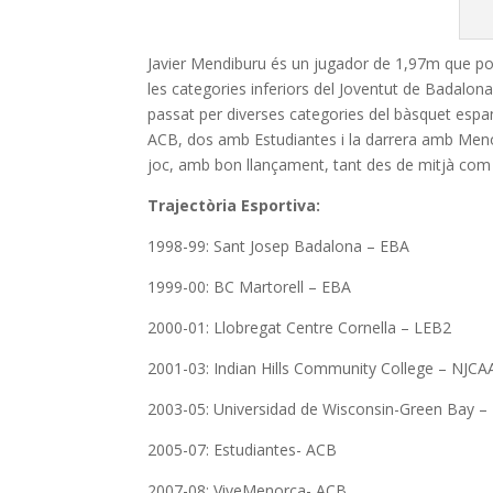
Javier Mendiburu és un jugador de 1,97m que pot 
les categories inferiors del Joventut de Badalona f
passat per diverses categories del bàsquet espany
ACB, dos amb Estudiantes i la darrera amb Meno
joc, amb bon llançament, tant des de mitjà com ll
Trajectòria Esportiva:
1998-99: Sant Josep Badalona – EBA
1999-00: BC Martorell – EBA
2000-01: Llobregat Centre Cornella – LEB2
2001-03: Indian Hills Community College – NJCA
2003-05: Universidad de Wisconsin-Green Bay 
2005-07: Estudiantes- ACB
2007-08: ViveMenorca- ACB