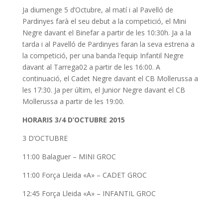
Ja diumenge 5 d’Octubre, al matí i al Pavelló de
Pardinyes
farà el seu debut a la competició, el Mini
Negre davant el
Binefar
a partir de les 10:
30h
. Ja a la
tarda i al Pavelló de
Pardinyes
faran la seva estrena a
la competició, per una banda l’equip Infantil Negre
davant al
Tarrega02
a partir de les
16:00
. A
continuació, el Cadet Negre davant el
CB
Mollerussa a
les
17:30
. Ja per últim, el Junior Negre davant el
CB
Mollerussa a partir de les
19:00
.
HORARIS 3/4 D’OCTUBRE 2015
3 D’OCTUBRE
11:00 Balaguer – MINI GROC
11:00 Força Lleida «A» – CADET GROC
12:45 Força Lleida «A» – INFANTIL GROC