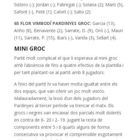
Sistero (-); Jordan (-); Fabregat (-); Solana (2); Marti (5),
Safont (-), Petit (1); Calvet (-); Salisi (2)
65 FLOR VIMBODÍ PARDINYES GROC:
Garcia (13),
Ariño (8), Benavente (2), Sarrate, D. (9), Oró (-), Mauri
(11), Sarrate, P. (15), Ibars (-), Varela (3), Sellart (4).
MINI GROC
Partit molt complicat el que li esperava al mini groc
amb l’absència de fins a quatre efectius de la plantilla i
per tant plantant-se al partit amb 8 jugadors.
A l’inici del partit hi va haver molta igualtat entre els
dos equips, que van oferir un joc molt vistós.
Malauradament, la lesió d’un dels jugadors del
Pardinyes al tercer període va trencar el matx. Els
grocs i negres van encaixar dos parcials molt dolents
en contra de 6- 20 i 2- 19. Jugant la resta de
components entre 5 i 6 quarts alguns de forma
consecutiva va provocar el comprensible esgotament