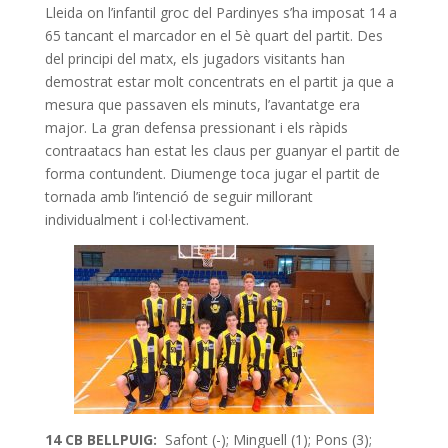
Lleida on l’infantil groc del Pardinyes s’ha imposat 14 a
65 tancant el marcador en el 5è quart del partit. Des
del principi del matx, els jugadors visitants han
demostrat estar molt concentrats en el partit ja que a
mesura que passaven els minuts, l’avantatge era
major. La gran defensa pressionant i els ràpids
contraatacs han estat les claus per guanyar el partit de
forma contundent. Diumenge toca jugar el partit de
tornada amb l’intenció de seguir millorant
individualment i col·lectivament.
14 CB BELLPUIG:
Safont (-); Minguell (1); Pons (3);