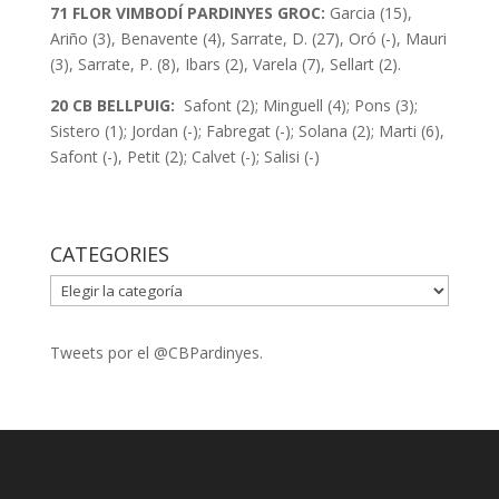
71 FLOR VIMBODÍ PARDINYES GROC:
Garcia (15),
Ariño (3), Benavente (4), Sarrate, D. (27), Oró (-), Mauri
(3), Sarrate, P. (8), Ibars (2), Varela (7), Sellart (2).
20 CB BELLPUIG:
Safont (2); Minguell (4); Pons (3);
Sistero (1); Jordan (-); Fabregat (-); Solana (2); Marti (6),
Safont (-), Petit (2); Calvet (-); Salisi (-)
CATEGORIES
CATEGORIES
Tweets por el @CBPardinyes.