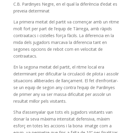
C.B. Pardinyes Negre, en el qual la diferència d’edat es
preveia determinat
La primera meitat del partit va començar amb un ritme
molt fort per part de l’equip de Tàrrega, amb ràpids
contraatacs i cistelles força fàcils. La diferencia en la
mida dels jugadors marcava la diferencia tant en
segones opcions de rebot com en velocitat de
contraatacs.
En la segona meitat del partit, el ritme local era
determinant per dificultar la circulació de pilota i assolir
situacions alliberades de llançament. El fet d’enfrontar-
se un equip de segon any contra l’equip de Pardinyes
de primer any va ser massa dificultat per assolir un
resultat millor pels visitants.
S’ha d’assenyalar que tots els jugadors visitants van
donar la seva màxima intensitat defensiva, màxim
esforç en totes les accions i la bona imatge com a
equip, va permetre que fins a falta de 10” per finalitzar