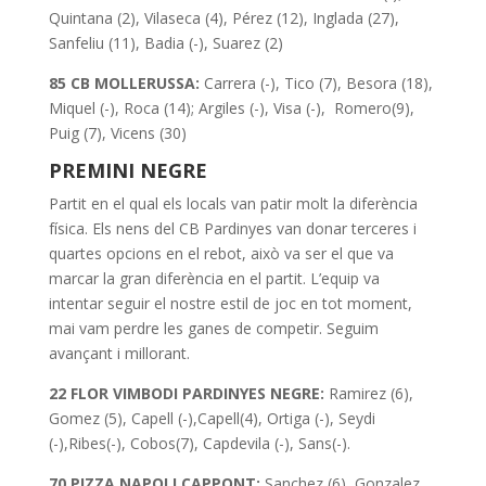
Quintana (2), Vilaseca (4), Pérez (12), Inglada (27),
Sanfeliu (11), Badia (-), Suarez (2)
85 CB MOLLERUSSA:
Carrera (-), Tico (7), Besora (18),
Miquel (-), Roca (14); Argiles (-), Visa (-), Romero(9),
Puig (7), Vicens (30)
PREMINI NEGRE
Partit en el qual els locals van patir molt la diferència
física. Els nens del CB Pardinyes van donar terceres i
quartes opcions en el rebot, això va ser el que va
marcar la gran diferència en el partit. L’equip va
intentar seguir el nostre estil de joc en tot moment,
mai vam perdre les ganes de competir. Seguim
avançant i millorant.
22 FLOR VIMBODI PARDINYES NEGRE:
Ramirez (6),
Gomez (5), Capell (-),Capell(4), Ortiga (-), Seydi
(-),Ribes(-), Cobos(7), Capdevila (-), Sans(-).
70 PIZZA NAPOLI CAPPONT:
Sanchez (6), Gonzalez