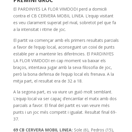
PREMINI
GROC
El PARDINYES LA FLOR VIMDODI perd a domicili
contra el CB CERVERA MOBIL LINEA. L’equip visitant
es veu clarament superat pel rival, sobretot pel que fa
a la intensitat i ritme de joc.
El partit va començar amb els primers resultats parcials
a favor de l’equip local, aconseguint un coixí de punts
estable per a mantenir les diferències. El PARDINYES
LA FLOR VIMDODI en cap moment va baixar els
braços, intentava jugar amb la seva filosofia de joc,
però la bona defensa de l’equip local els frenava. A la
mitja part, el resultat era de 32 a 18.
A la segona part, es va viure un guió molt semblant.
L’equip local va ser capaç d’encarrilar el matx amb dos
parcials a favor. El final del partit es van veure més
punts i un joc més competit i igualat. Resultat final 69-
37.
69 CB CERVERA MOBIL LINEA:
Sole (6), Pedros (15),