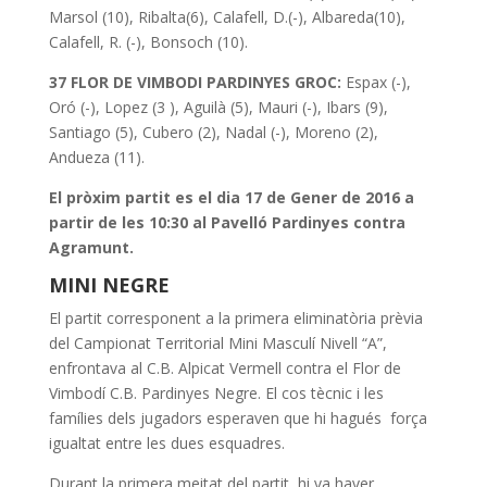
Marsol (10), Ribalta(6), Calafell, D.(-), Albareda(10),
Calafell, R. (-), Bonsoch (10).
37 FLOR DE VIMBODI PARDINYES GROC:
Espax (-),
Oró (-), Lopez (3 ), Aguilà (5), Mauri (-), Ibars (9),
Santiago (5), Cubero (2), Nadal (-), Moreno (2),
Andueza (11).
El pròxim partit es el dia 17 de Gener de 2016 a
partir de les 10:30 al Pavelló Pardinyes contra
Agramunt.
MINI NEGRE
El partit corresponent a la primera eliminatòria prèvia
del Campionat Territorial Mini Masculí Nivell “A”,
enfrontava al C.B. Alpicat Vermell contra el Flor de
Vimbodí C.B. Pardinyes Negre. El cos tècnic i les
famílies dels jugadors esperaven que hi hagués força
igualtat entre les dues esquadres.
Durant la primera meitat del partit hi va haver