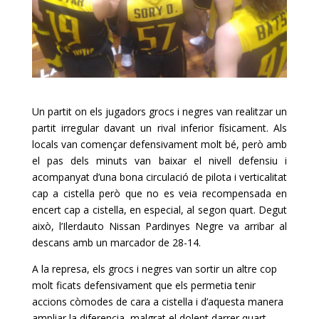
Un partit on els jugadors
grocs
i negres van realitzar un
partit irregular davant un rival inferior físicament. Als
locals van començar defensivament molt bé, però amb
el pas dels minuts van baixar el nivell defensiu i
acompanyat d’una bona circulació de pilota i verticalitat
cap a cistella però que no es veia recompensada en
encert cap a cistella, en especial, al segon quart. Degut
això, l’
Ilerdauto
Nissan
Pardinyes
Negre va arribar al
descans amb un marcador de 28-14.
A la represa,
els grocs
i negres van sortir un altre cop
molt
ficats
defensivament que els permetia tenir
accions còmodes de cara a cistella i d’aquesta manera
ampliar la diferencia, malgrat el dolent darrer quart