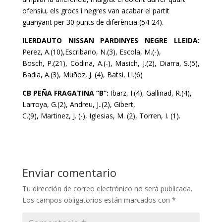
ofensiu,
els grocs
i negres van acabar el partit
guanyant per 30 punts de diferència (54-24).
ILERDAUTO NISSAN PARDINYES NEGRE LLEIDA:
Perez, A.(10),Escribano, N.(3), Escola, M.(-),
Bosch, P.(21), Codina, A.(-), Masich, J.(2), Diarra, S.(5),
Badia, A.(3), Muñoz, J. (4), Batsi, Ll.(6)
CB PEÑA FRAGATINA “B”:
Ibarz, I.(4), Gallinad, R.(4),
Larroya, G.(2), Andreu, J..(2), Gibert,
C.(9), Martinez, J. (-), Iglesias, M. (2), Torren, I. (1).
Enviar comentario
Tu dirección de correo electrónico no será publicada.
Los campos obligatorios están marcados con
*