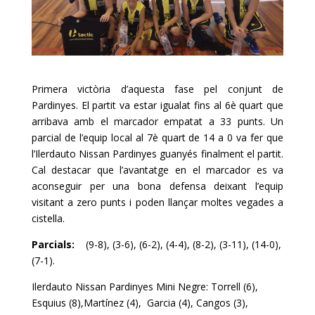
Primera victòria d’aquesta fase pel conjunt de
Pardinyes
. El partit va estar igualat fins al 6è quart que
arribava amb el marcador empatat a 33 punts. Un
parcial de l’equip local al 7è quart de 14 a 0 va fer que
l’
Ilerdauto
Nissan
Pardinyes
guanyés finalment el partit.
Cal destacar que l’avantatge en el marcador es va
aconseguir per una bona defensa deixant l’equip
visitant a zero punts i poden llançar moltes vegades a
cistella.
Parcials:
(9-8), (3-6), (6-2), (4-4), (8-2), (3-11), (14-0),
(7-1).
Ilerdauto Nissan Pardinyes Mini Negre: Torrell (6),
Esquius (8),Martínez (4),
Garcia (4), Cangos (3),