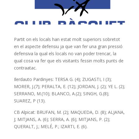
Partit on els locals han estat molt superiors sobretot
en el aspecte defensiu ja que van fer una gran pressió
defensiva la qual els locals no van poder trencar, la
qual cosa va fer que els visitants fessin molts punts de
contraatac.
Ilerdauto Pardinyes: TERSA G. (4); ZUGASTI, I (3);
MORER, J.(7); PERALTA, E. (12); JORDAN, J. (2); YE L. (2);
SERRANO, M.(10); BLANCO, A.(2); SINGH, G.(8);
SUAREZ, P (13).
CB Alpicat: BRUFAN, M. (2); MAQUEDA, D. (8); ALJANA,
J; MITJANS, A. (6); SERRA, A. (6); MITJANS, P. (2);
QUERALT, J.; MELÉ, P.; IZARTI, E. (6).