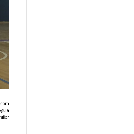
c com
eguia
illor