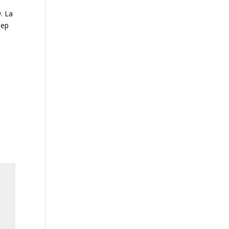
. La
sep