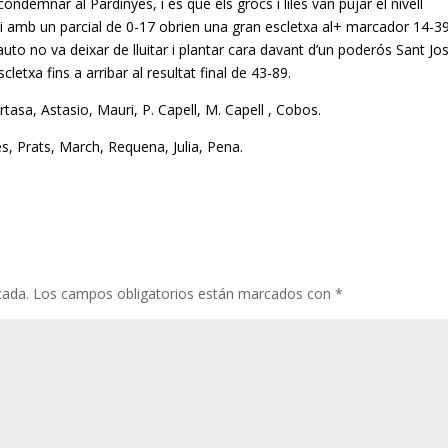
n condemnar al
Pardinyes
, i és que els grocs i liles van pujar el nivell
 i amb un parcial de 0-17 obrien una gran escletxa al+ marcador 14-39
dauto
no va deixar de lluitar i plantar cara davant d’un poderós Sant Jo
letxa fins a arribar al resultat final de 43-89.
asa, Astasio, Mauri, P. Capell, M. Capell , Cobos.
s, Prats, March, Requena, Julia, Pena.
cada.
Los campos obligatorios están marcados con
*