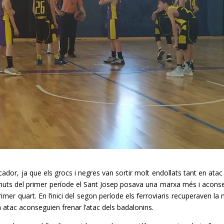
arcador, ja que els grocs i negres van sortir molt endollats tant en ata
inuts del primer període el Sant Josep posava una marxa més i acons
imer quart. En l’inici del segon període els ferroviaris recuperaven la m
en atac aconseguien frenar l’atac dels badalonins.