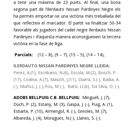
a tenir una màxima de 23 punts. Al final, una bona
segona part de l’
Ilerdauto
Nissan
Pardinyes
Negre els
ha permès emportar-se una victòria més treballada del
que reflecteix el marcador. El partit va finalitzar 50-34
favorable als jugadors del cadet negre
Ilerdauto
Nissan
Pardinyes
i d’aquesta manera aconsegueixen la tercera
victòria en la fase de lliga.
Parcials:
(12 – 8), (9 – 7), (15 – 5), (14 – 14),
ILERDAUTO NISSAN PARDINYES NEGRE LLEIDA:
Perez, A.(1), Escribano, N.(6), Escola, M.(2), Bosch, P.
(17), Codina, A.(7), Masich, J.(11), Diarra, S.(-), Badia, A.
(-), Muñoz, J. (-),Pou, M (-),
Batsi, Ll.(6), Da Silva, O. (-).
ADOBS BELLPUIG C.B. BELLPUIG:
Minguell, J. (7),
Duch, P. (2), Estany, M. (3), Gaspa, J. (-), Puig, A. (1),
Estiarte, P. (10), Armengol, R. (-), Greoles, M. (7),
Albareda, J. (4), Moragues, N.(-), Llanes, S. (-).