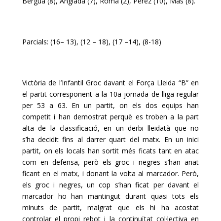
Bergua (8), Anglada (7), Roma (2), Perez (10), Mas (8).
Parcials: (16– 13), (12 – 18), (17 –14), (8-18)
Victòria de l’Infantil Groc davant el Força Lleida “B” en
el partit corresponent a la 10a
jornada de lliga regular
per 53 a 63. En un partit, on els dos equips han
competit i han
demostrat perquè es troben a la part
alta de la classificació, en un derbi lleidatà que no
s’ha
decidit fins al darrer quart del matx. En un inici
partit, on els locals han sortit més ficats tant en
atac
com en defensa, però els groc i negres s’han anat
ficant en el matx, i donant la volta al
marcador. Però,
els groc i negres, un cop s’han ficat per davant el
marcador ho han mantingut
durant quasi tots els
minuts de partit, malgrat que els hi ha acostat
controlar el propi rebot i la
continuïtat col·lectiva en