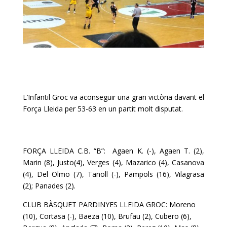
L’Infantil Groc va aconseguir una gran victòria davant el
Força Lleida per 53-63 en un partit molt disputat.
FORÇA LLEIDA C.B. “B”: Agaen K. (-), Agaen T. (2),
Marin (8), Justo(4), Verges (4), Mazarico (4), Casanova
(4), Del Olmo (7), Tanoll (-), Pampols (16), Vilagrasa
(2); Panades (2).
CLUB BÀSQUET PARDINYES LLEIDA GROC: Moreno
(10), Cortasa (-), Baeza (10), Brufau (2), Cubero (6),