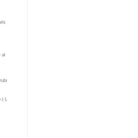
els
 al
rubi
 (-),