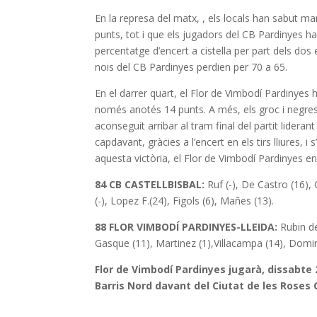
En la represa del matx, , els locals han sabut ma
punts, tot i que els jugadors del CB Pardinyes han
percentatge d’encert a cistella per part dels dos e
nois del CB Pardinyes perdien per 70 a 65.
En el darrer quart, el Flor de Vimbodí Pardinyes h
només anotés 14 punts. A més, els groc i negres 
aconseguit arribar al tram final del partit lideran
capdavant, gràcies a l’encert en els tirs lliures,
aquesta victòria, el Flor de Vimbodí Pardinyes e
84 CB CASTELLBISBAL:
Ruf (-), De Castro (16),
(-), Lopez F.(24), Figols (6), Mañes (13).
88 FLOR VIMBODÍ PARDINYES-LLEIDA:
Rubin de
Gasque (11), Martinez (1),Villacampa (14), Domi
Flor de Vimbodí Pardinyes jugarà, dissabte 2
Barris Nord davant del Ciutat de les Roses C