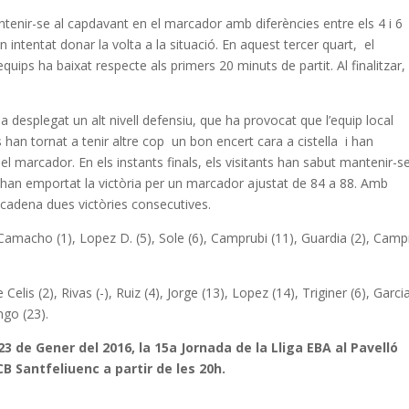
ntenir-se al capdavant en el marcador amb diferències entre els 4 i 6
 intentat donar la volta a la situació. En aquest tercer quart, el
quips ha baixat respecte als primers 20 minuts de partit. Al finalitzar, 
a desplegat un alt nivell defensiu, que ha provocat que l’equip local
han tornat a tenir altre cop un bon encert cara a cistella i han
t el marcador. En els instants finals, els visitants han sabut mantenir-se
 i s’han emportat la victòria per un marcador ajustat de 84 a 88. Amb
ncadena dues victòries consecutives.
 Camacho (1), Lopez D. (5), Sole (6), Camprubi (11), Guardia (2), Camp
 Celis (2), Rivas (-), Ruiz (4), Jorge (13), Lopez (14), Triginer (6), Garcia
ngo (23).
3 de Gener del 2016, la 15a Jornada de la Lliga EBA al Pavelló
B Santfeliuenc a partir de les 20h.