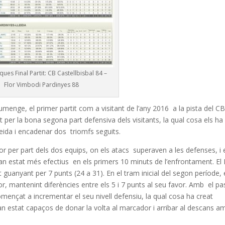
ques Final Partit: CB Castellbisbal 84 –
Flor Vimbodi Pardinyes 88
menge, el primer partit com a visitant de l’any 2016 a la pista del C
t per la bona segona part defensiva dels visitants, la qual cosa els ha
eida i encadenar dos triomfs seguits.
r per part dels dos equips, on els atacs superaven a les defenses, i 
an estat més efectius en els primers 10 minuts de l’enfrontament. El 
 guanyant per 7 punts (24 a 31). En el tram inicial del segon període, 
r, mantenint diferències entre els 5 i 7 punts al seu favor. Amb el pa
omençat a incrementar el seu nivell defensiu, la qual cosa ha creat
han estat capaços de donar la volta al marcador i arribar al descans a