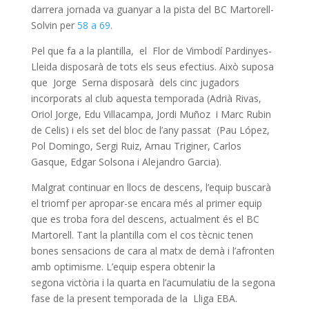
darrera jornada va guanyar a la pista del BC Martorell-
Solvin per
58 a 69
.
Pel que fa a la plantilla, el Flor de Vimbodí Pardinyes-
Lleida disposarà de tots els seus efectius. Això suposa
que Jorge Serna disposarà dels cinc jugadors
incorporats al club aquesta temporada (Adrià Rivas,
Oriol Jorge, Edu Villacampa, Jordi Muñoz i Marc Rubin
de Celis) i els set del bloc de l’any passat (Pau López,
Pol Domingo, Sergi Ruiz, Arnau Triginer, Carlos
Gasque, Edgar Solsona i Alejandro Garcia).
Malgrat continuar en llocs de descens, l’equip buscarà
el triomf per apropar-se encara més al primer equip
que es troba fora del descens, actualment és el BC
Martorell. Tant la plantilla com el cos tècnic tenen
bones sensacions de cara al matx de demà i l’afronten
amb optimisme. L’equip espera obtenir la
segona victòria i la quarta en l’acumulatiu de la segona
fase de la present temporada de la Lliga EBA.