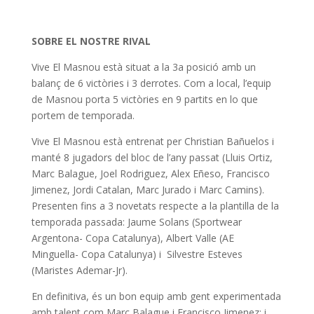
SOBRE EL NOSTRE RIVAL
Vive El Masnou està situat a la 3a posició amb un
balanç de 6 victòries i 3 derrotes. Com a local, l’equip
de Masnou porta 5 victòries en 9 partits en lo que
portem de temporada.
Vive El Masnou està entrenat per Christian Bañuelos i
manté 8 jugadors del bloc de l’any passat (Lluis Ortiz,
Marc Balague, Joel Rodriguez, Alex Eñeso, Francisco
Jimenez, Jordi Catalan, Marc Jurado i Marc Camins).
Presenten fins a 3 novetats respecte a la plantilla de la
temporada passada: Jaume Solans (Sportwear
Argentona- Copa Catalunya), Albert Valle (AE
Minguella- Copa Catalunya) i Silvestre Esteves
(Maristes Ademar-Jr).
En definitiva, és un bon equip amb gent experimentada
amb talent com Marc Balague i Francisco Jimenez; i