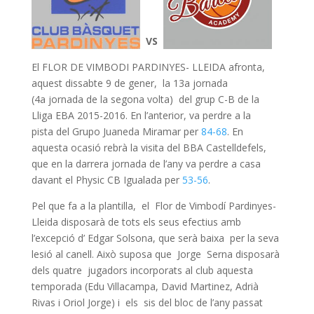
VS
El FLOR DE VIMBODI PARDINYES- LLEIDA afronta,
aquest dissabte 9 de gener, la 13a jornada
(4a jornada de la segona volta) del grup C-B de la
Lliga EBA 2015-2016. En l’anterior, va perdre a la
pista del Grupo Juaneda Miramar per
84-68
. En
aquesta ocasió rebrà la visita del BBA Castelldefels,
que en la darrera jornada de l’any va perdre a casa
davant el Physic CB Igualada per
53-56
.
Pel que fa a la plantilla, el Flor de Vimbodí Pardinyes-
Lleida disposarà de tots els seus efectius amb
l’excepció d’ Edgar Solsona, que serà baixa per la seva
lesió al canell. Això suposa que Jorge Serna disposarà
dels quatre jugadors incorporats al club aquesta
temporada (Edu Villacampa, David Martinez, Adrià
Rivas i Oriol Jorge) i els sis del bloc de l’any passat