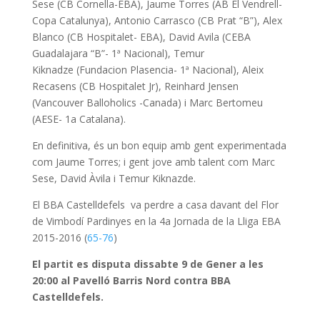
Sese (CB Cornella-EBA), Jaume Torres (AB El Vendrell-
Copa Catalunya), Antonio Carrasco (CB Prat “B”), Alex
Blanco (CB Hospitalet- EBA), David Avila (CEBA
Guadalajara “B”- 1ª Nacional), Temur
Kiknadze (Fundacion Plasencia- 1ª Nacional), Aleix
Recasens (CB Hospitalet Jr), Reinhard Jensen
(Vancouver Balloholics -Canada) i Marc Bertomeu
(AESE- 1a Catalana).
En definitiva, és un bon equip amb gent experimentada
com Jaume Torres; i gent jove amb talent com Marc
Sese, David Àvila i Temur Kiknazde.
El BBA Castelldefels va perdre a casa davant del Flor
de Vimbodí Pardinyes en la 4a Jornada de la Lliga EBA
2015-2016 (
65-76
)
El partit es disputa dissabte 9 de Gener a les
20:00 al Pavelló Barris Nord contra BBA
Castelldefels.