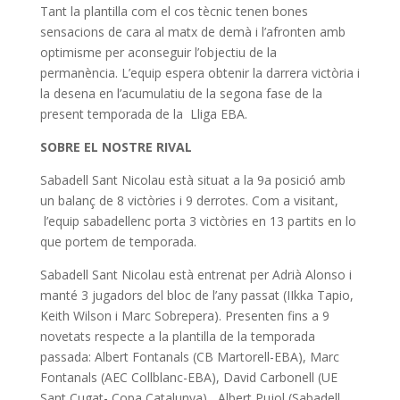
Tant la plantilla com el cos tècnic tenen bones
sensacions de cara al matx de demà i l’afronten amb
optimisme per aconseguir l’objectiu de la
permanència. L’equip espera obtenir la darrera victòria i
la desena en l’acumulatiu de la segona fase de la
present temporada de la Lliga EBA.
SOBRE EL NOSTRE RIVAL
Sabadell Sant Nicolau està situat a la 9a posició amb
un balanç de 8 victòries i 9 derrotes. Com a visitant,
l’equip sabadellenc porta 3 victòries en 13 partits en lo
que portem de temporada.
Sabadell Sant Nicolau està entrenat per Adrià Alonso i
manté 3 jugadors del bloc de l’any passat (IIkka Tapio,
Keith Wilson i Marc Sobrepera). Presenten fins a 9
novetats respecte a la plantilla de la temporada
passada: Albert Fontanals (CB Martorell-EBA), Marc
Fontanals (AEC Collblanc-EBA), David Carbonell (UE
Sant Cugat- Copa Catalunya), Albert Pujol (Sabadell