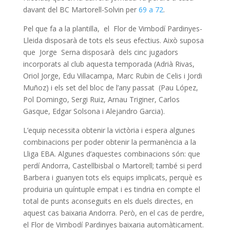
davant del BC Martorell-Solvin per
69 a 72
.
Pel que fa a la plantilla, el Flor de Vimbodí Pardinyes-
Lleida disposarà de tots els seus efectius. Això suposa
que Jorge Serna disposarà dels cinc jugadors
incorporats al club aquesta temporada (Adrià Rivas,
Oriol Jorge, Edu Villacampa, Marc Rubin de Celis i Jordi
Muñoz) i els set del bloc de l’any passat (Pau López,
Pol Domingo, Sergi Ruiz, Arnau Triginer, Carlos
Gasque, Edgar Solsona i Alejandro Garcia).
L’equip necessita obtenir la victòria i espera algunes
combinacions per poder obtenir la permanència a la
Lliga EBA. Algunes d’aquestes combinacions són: que
perdí Andorra, Castellbisbal o Martorell; també si perd
Barbera i guanyen tots els equips implicats, perquè es
produiria un quíntuple empat i es tindria en compte el
total de punts aconseguits en els duels directes, en
aquest cas baixaria Andorra. Però, en el cas de perdre,
el Flor de Vimbodí Pardinyes baixaria automàticament.