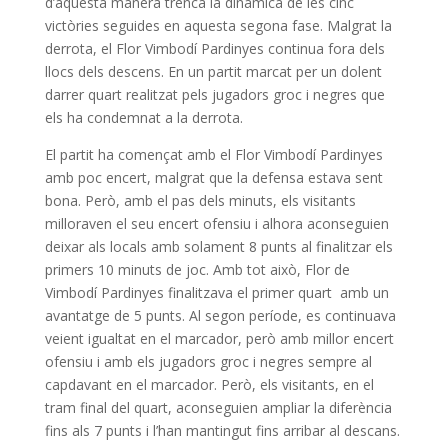
d’aquesta manera trenca la dinàmica de les cinc
victòries seguides en aquesta segona fase. Malgrat la
derrota, el Flor Vimbodí Pardinyes continua fora dels
llocs dels descens. En un partit marcat per un dolent
darrer quart realitzat pels jugadors groc i negres que
els ha condemnat a la derrota.
El partit ha començat amb el Flor Vimbodí Pardinyes
amb poc encert, malgrat que la defensa estava sent
bona. Però, amb el pas dels minuts, els visitants
milloraven el seu encert ofensiu i alhora aconseguien
deixar als locals amb solament 8 punts al finalitzar els
primers 10 minuts de joc. Amb tot això, Flor de
Vimbodí Pardinyes finalitzava el primer quart amb un
avantatge de 5 punts. Al segon període, es continuava
veient igualtat en el marcador, però amb millor encert
ofensiu i amb els jugadors groc i negres sempre al
capdavant en el marcador. Però, els visitants, en el
tram final del quart, aconseguien ampliar la diferència
fins als 7 punts i l’han mantingut fins arribar al descans.