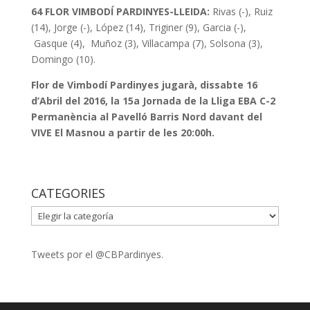
64
FLOR VIMBODÍ PARDINYES-LLEIDA:
Rivas (-), Ruiz
(14), Jorge (-), López (14), Triginer (9), Garcia (-),
Gasque (4), Muñoz (3), Villacampa (7), Solsona (3),
Domingo (10).
Flor de Vimbodí Pardinyes jugarà, dissabte 16
d’Abril del 2016, la 15a Jornada de la Lliga EBA C-2
Permanència al Pavelló Barris Nord davant del
VIVE El Masnou a partir de les 20:00h.
CATEGORIES
CATEGORIES
Tweets por el @CBPardinyes.