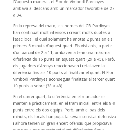
D’aquesta manera , el Flor de Vimbodí Pardinyes
arribava al descans amb un marcador favorable de 27
a 34.
En la represa del matx, els homes del CB Pardinyes
han continuat molt intensos i creant molts dubtes a
l’atac local, el qual solament ha anotat 2 punts en els
primers 6 minuts d’aquest quart. Els visitants, a partir
d’un parcial de 2 a 11, arribaven a tenir una màxima
diferència de 16 punts en aquest quart (29 a 45). Però,
els jugadors d’Arenys reaccionaven i retallaven la
diferència fins als 10 punts al finalitzar el quart. El Flor
Vimbodí Pardinyes aconseguia finalitzar el tercer quart
10 punts a sobre (38 a 48).
En el darrer quart, la diferència en el marcador es
mantenia pràcticament, en el tram inicial, entre els 8-9
punts entre els dos equips. Però, amb el pas dels
minuts, els locals han pujat la seva intensitat defensiva
i alhora tenien un gran encert ofensiu que propiciava
que poc a poc anessin retallant diferències fins a