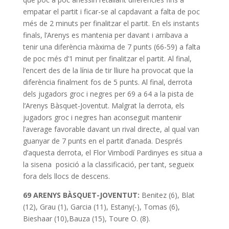
empatar el partit i ficar-se al capdavant a falta de poc
més de 2 minuts per finalitzar el partit. En els instants
finals, l’Arenys es mantenia per davant i arribava a
tenir una diferència màxima de 7 punts (66-59) a falta
de poc més d’1 minut per finalitzar el partit. Al final,
l’encert des de la línia de tir lliure ha provocat que la
diferència finalment fos de 5 punts. Al final, derrota
dels jugadors groc i negres per 69 a 64 a la pista de
l’Arenys Bàsquet-Joventut. Malgrat la derrota, els
jugadors groc i negres han aconseguit mantenir
l’average favorable davant un rival directe, al qual van
guanyar de 7 punts en el partit d’anada. Després
d’aquesta derrota, el Flor Vimbodí Pardinyes es situa a
la sisena posició a la classificació, per tant, segueix
fora dels llocs de descens.
69 ARENYS BÀSQUET-JOVENTUT:
Benitez (6), Blat
(12), Grau (1), Garcia (11), Estany(-), Tomas (6),
Bieshaar (10),Bauza (15), Toure O. (8).