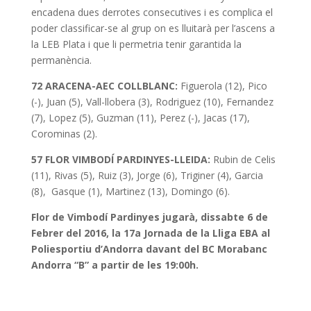
encadena dues derrotes consecutives i es complica el
poder classificar-se al grup on es lluitarà per l’ascens a
la LEB Plata i que li permetria tenir garantida la
permanència.
72 ARACENA-AEC COLLBLANC:
Figuerola (12), Pico
(-), Juan (5), Vall-llobera (3), Rodriguez (10), Fernandez
(7), Lopez (5), Guzman (11), Perez (-), Jacas (17),
Corominas (2).
57 FLOR VIMBODÍ PARDINYES-LLEIDA:
Rubin de Celis
(11), Rivas (5), Ruiz (3), Jorge (6), Triginer (4), Garcia
(8), Gasque (1), Martinez (13), Domingo (6).
Flor de Vimbodí Pardinyes jugarà, dissabte 6 de
Febrer del 2016, la 17a Jornada de la Lliga EBA al
Poliesportiu d’Andorra davant del BC Morabanc
Andorra “B” a partir de les 19:00h.