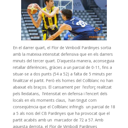
En el darrer quart, el Flor de Vimbodí Pardinyes sortia
amb la mateixa intensitat defensiva que en els darrers
minuts del tercer quart. D’aquesta manera, aconseguia
retallar diferències, gràcies a un parcial de 0-11, fins a
situar-se a dos punts (54 a 52) a falta de 5 minuts per
finalitzar el partit. Però els homes del Collblanc no han
abaixat els braços. El cansament per l’esforç realitzat
pels lleidatans, l’intensitat en defensa i l’encert dels
locals en els moments claus, han tingut com
conseqüència que el Collblanc infringís un parcial de 18
a 5 als nois del CB Pardinyes que ha provocat que el
partit acabés amb un marcador de 72 a 57. Amb
aquesta derrota, el Flor de Vimbodí Pardinyes