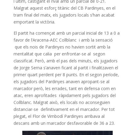
l`últim, castigant el rival amb un parcial de 0-21.
Malgrat aquest esforç titànic del CB Pardinyes, en el
tram final del matx, els jugadors locals s’han acabat
emportant la victòria.
El partit ha començat amb un parcial inicial de 13 a 0 a
favor de l’Aracena-AEC Collblanc i amb la sensació
que els nois de Pardinyes no havien sortit amb la
mentalitat que calia per enfrontar-se al segon
classificat. Però, amb el pas dels minuts, els jugadors
de Jorge Serna s’anaven ficant al partit i finalitzaven el
primer quart perdent per 8 punts. En el segon període,
els jugadors del Pardinyes anaven apropant-se al
marcador però, les errades, tant en defensa com en
atac, eren aprofitades ràpidament pels jugadors del
Collblanc. Malgrat això, els locals no aconseguien
distanciar-se definitivament en el marcador. Per tot
plegat, el Flor de Vimbodí Pardinyes arribava al
descans amb un marcador desfavorable de 36 a 23.