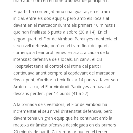
marcador com en el ritme d’aquest de principi a fi.
El partit ha començat amb una igualtat, en el tram
inicial, entre els dos equips, però amb els locals al
davant en el marcador durant els primers 10 minuts i
que han finalitzat 6 punts a sobre (20 a 14). En el
segon quart, el Flor de Vimbodí Pardinyes mantenia el
seu nivell defensiu, però en el tram final del quart,
comença a tenir problemes en atac, a causa de la
intensitat defensiva dels locals. En canvi, el CB
Hospitalet tenia el control del ritme del partit i
continuava anant sempre al capdavant del marcador,
fins al punt, d’arribar a tenir fins a 14 punts a favor seu.
Amb tot això, el Flor Vimbodí Pardinyes arribava al
descans perdent per 14 punts (41 a 27).
A la tornada dels vestidors, el Flor de Vimbodí ha
incrementat el seu nivell d’intensitat defensiva, però
davant tenia un gran equip que ha continuat amb la
mateixa dinàmica ofensiva desplegada en els primers
20 minuts de partit. Cal remarcar que en el tercer