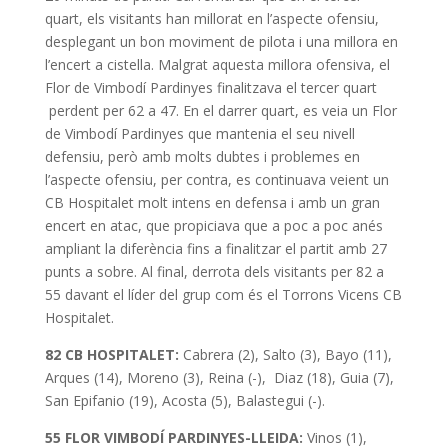
quart, els visitants han millorat en l’aspecte ofensiu,
desplegant un bon moviment de pilota i una millora en
l’encert a cistella. Malgrat aquesta millora ofensiva, el
Flor de Vimbodí Pardinyes finalitzava el tercer quart
perdent per 62 a 47. En el darrer quart, es veia un Flor
de Vimbodí Pardinyes que mantenia el seu nivell
defensiu, però amb molts dubtes i problemes en
l’aspecte ofensiu, per contra, es continuava veient un
CB Hospitalet molt intens en defensa i amb un gran
encert en atac, que propiciava que a poc a poc anés
ampliant la diferència fins a finalitzar el partit amb 27
punts a sobre. Al final, derrota dels visitants per 82 a
55 davant el líder del grup com és el Torrons Vicens CB
Hospitalet.
82 CB HOSPITALET:
Cabrera (2), Salto (3), Bayo (11),
Arques (14), Moreno (3), Reina (-), Diaz (18), Guia (7),
San Epifanio (19), Acosta (5), Balastegui (-).
55 FLOR VIMBODÍ PARDINYES-LLEIDA:
Vinos (1),