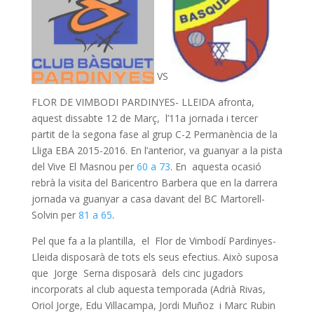
VS
FLOR DE VIMBODI PARDINYES- LLEIDA afronta,
aquest dissabte 12 de Març, l’11a jornada i tercer
partit de la segona fase al grup C-2 Permanència de la
Lliga EBA 2015-2016. En l’anterior, va guanyar a la pista
del Vive El Masnou per
60 a 73
. En aquesta ocasió
rebrà la visita del Baricentro Barbera que en la darrera
jornada va guanyar a casa davant del BC Martorell-
Solvin per
81 a 65
.
Pel que fa a la plantilla, el Flor de Vimbodí Pardinyes-
Lleida disposarà de tots els seus efectius. Això suposa
que Jorge Serna disposarà dels cinc jugadors
incorporats al club aquesta temporada (Adrià Rivas,
Oriol Jorge, Edu Villacampa, Jordi Muñoz i Marc Rubin