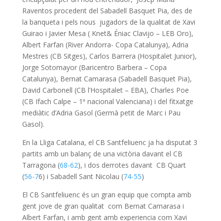
Raventos procedent del Sabadell Basquet Pia, des de
la banqueta i pels nous jugadors de la qualitat de Xavi
Guirao i Javier Mesa ( Knet& Éniac Clavijo – LEB Oro),
Albert Farfan (River Andorra- Copa Catalunya), Adria
Mestres (CB Sitges), Carlos Barrera (Hospitalet Junior),
Jorge Sotomayor (Baricentro Barbera – Copa
Catalunya), Bernat Camarasa (Sabadell Basquet Pia),
David Carbonell (CB l’Hospitalet – EBA), Charles Poe
(CB Ifach Calpe – 1ª nacional Valenciana) i del fitxatge
mediàtic d’Adria Gasol (Germà petit de Marc i Pau
Gasol).
En la Lliga Catalana, el CB Santfeliuenc ja ha disputat 3
partits amb un balanç de una victòria davant el CB
Tarragona (
68-62
), i dos derrotes davant CB Quart
(
56-7
6) i Sabadell Sant Nicolau (
74-55
)
El CB Santfeliuenc és un gran equip que compta amb
gent jove de gran qualitat com Bernat Camarasa i
Albert Farfan, i amb gent amb experiencia com Xavi