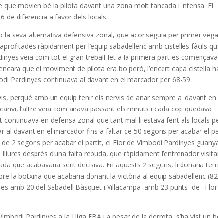
que movien bé la pilota davant una zona molt tancada i intensa. El
 de diferencia a favor dels locals.
b la seva alternativa defensiva zonal, que aconseguia per primer veg
n aprofitades ràpidament per l’equip sabadellenc amb cistelles fàcils qu
inyes veia com tot el gran treball fet a la primera part es començava
encara que el moviment de pilota era bo però, l’encert capa cistella h
mbodi Pardinyes continuava al davant en el marcador per 68-59.
rvis, perquè amb un equip tenir els nervis de anar sempre al davant en 
canvi, l’altre veia com anava passant els minuts i cada cop quedava
t continuava en defensa zonal que tant mal li estava fent als locals p
 al davant en el marcador fins a faltar de 50 segons per acabar el pa
ta de 2 segons per acabar el partit, el Flor de Vimbodi Pardinyes guany
s lliures desprès d’una falta rebuda, que ràpidament l’entrenador visita
da que acabavaria sent decisiva. En aquests 2 segons, li donaria te
re la botxina que acabaria donant la victòria al equip sabadellenc (82
añes amb 20 del Sabadell Bàsquet i Villacampa amb 23 punts del Flor
 Vimbodi Pardinyes a la Lliga EBA i a pesar de la derrota, s’ha vist un 