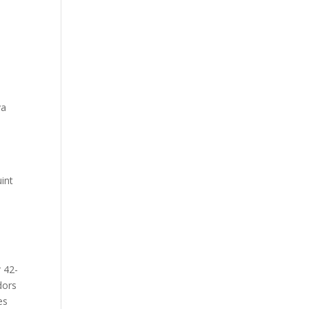
va
a
int
r 42-
dors
es