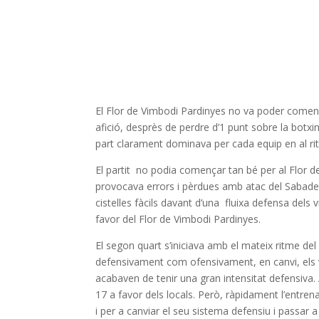
El Flor de Vimbodi Pardinyes no va poder començ
afició, desprès de perdre d’1 punt sobre la botx
part clarament dominava per cada equip en al ri
El partit no podia començar tan bé per al Flor d
provocava errors i pèrdues amb atac del Sabade
cistelles fàcils davant d’una fluixa defensa dels 
favor del Flor de Vimbodi Pardinyes.
El segon quart s’iniciava amb el mateix ritme de
defensivament com ofensivament, en canvi, els 
acabaven de tenir una gran intensitat defensiva. 
17 a favor dels locals. Però, ràpidament l’entre
i per a canviar el seu sistema defensiu i passar 