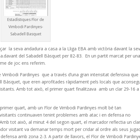
Estadístiques Flor de
Vimbodi Pardinyes-
Sabadell Basquet
ar la seva andadura a casa a la Lliga EBA amb victòria davant la se
ina.davant del Sabadell Bàsquet per 82-83. En un partit marcat per un
tme de joc ens referim.
e Vimbodi Pardinyes que a través d’una gran intensitat defensiva que
ll Bàsquet, que eren aprofitades ràpidament pels locals que aconsegu
visitants. Amb tot això, el primer quart finalitzava amb un clar 29-16 a
l primer quart, amb un Flor de Vimbodi Pardinyes molt bé tan
visitants continuaven tenint problemes amb atac i en defensa no
Amb tot això, al minut 4 del segon quart, el marcador reflectia un cla
nador visitant va demanar temps mort per cridar al ordre als seus juga
a defensa amb zona 2-3. A partir de llavors, el Flor de Vimbodi Pardiny