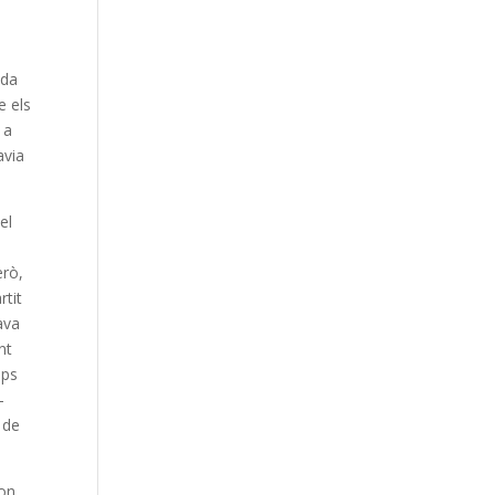
ada
e els
 a
avia
el
erò,
rtit
ava
nt
mps
-
 de
bon