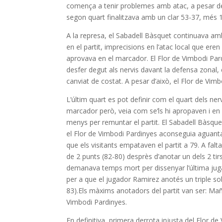
comença a tenir problemes amb atac, a pesar de 
segon quart finalitzava amb un clar 53-37, més 16
A la represa, el Sabadell Bàsquet continuava am
en el partit, imprecisions en l’atac local que ere
aprovava en el marcador. El Flor de Vimbodi Pard
desfer degut als nervis davant la defensa zonal, 
canviat de costat. A pesar d’això, el Flor de Vi
L’últim quart es pot definir com el quart dels ne
marcador però, veia com se’ls hi apropaven i en 
menys per remuntar el partit. El Sabadell Bàsque
el Flor de Vimbodi Pardinyes aconseguia aguantar
que els visitants empataven el partit a 79. A fal
de 2 punts (82-80) desprès d’anotar un dels 2 tir
demanava temps mort per dissenyar l’última juga
per a que el jugador Ramirez anotés un triple sob
83).Els màxims anotadors del partit van ser: M
Vimbodi Pardinyes.
En definitiva, primera derrota injusta del Flor de