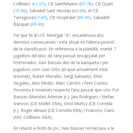
Collblanc
(61-67)
, CB Santfeliuenc (
67-78
), CB Quart
(
72-86
), Sabadell Sant Nicolau (
60-68
), el CB
Tarragona
(67-69)
, CB Hospitalet
(80-90)
, Sabadell
Bàsquet (
69-88
)
Pel que fa al U.E. Montgat “A”, encadenava dos
derrotes consecutives i esta situat en l’última posició
de la classificació. En referencia a la plantilla, manté 7
jugadors del bloc de l’any passat encapçalat per
l’entrenador, Xavi Bassas des de la banqueta i per
jugadors com Lluis Ortiz (el qual actualment està
lesionat), Ruben Morales, Sergi Salvador, Enric
Nogales, Alex Medio, Marc Camins i Pere Cuesta.
Presenta 6 novetats respecte l’any passat que són: Pol
Bassas (Maristes Ademar Jr.), Javi Rodriguez i Stefan
Ivanovic (CB Mollet-EBA), Oriol Muñoz (CB Cornella
Jr.), Roger Almuni (CB Cornella-EBA) i Francesc Cairo
(AEC Collblanc-EBA).
En relació a l’estil de joc, Xavi Bassas remarcava a la