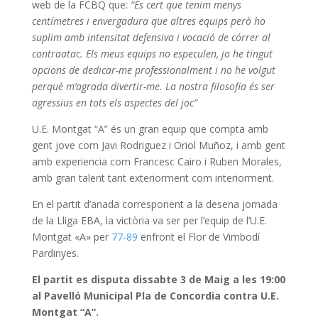
web de la FCBQ que:
“És cert que tenim menys
centímetres i envergadura que altres equips però ho
suplim amb intensitat defensiva i vocació de córrer al
contraatac. Els meus equips no especulen, jo he tingut
opcions de dedicar-me professionalment i no he volgut
perquè m’agrada divertir-me. La nostra filosofia és ser
agressius en tots els aspectes del joc”
U.E. Montgat “A” és un gran equip que compta amb
gent jove com Javi Rodriguez i Oriol Muñoz, i amb gent
amb experiencia com Francesc Cairo i Ruben Morales,
amb gran talent tant exteriorment com interiorment.
En el partit d’anada corresponent a la desena jornada
de la Lliga EBA, la victòria va ser per l’equip de l’U.E.
Montgat «A» per
77-89
enfront el Flor de Vimbodí
Pardinyes.
El partit es disputa dissabte 3 de Maig a les 19:00
al Pavelló Municipal Pla de Concordia contra U.E.
Montgat “A”.