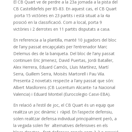
El CB Quart ve de perdre a la 23a jornada a la pista del
CB Castelldefels per 85-83. En aquest cas, el CB Quart
porta 15 victòries en 23 partits i està situat a la 4a
posició en la classificació. Com a local, porta 9
victòries i 2 derrotes en 11 partits disputats a casa.
En referencia a la plantilla, manté 10 jugadors del bloc
de l’any passat encapçalats per l’entrenador Marc
Delemus des de la banqueta. Del bloc de l’any passat
continuen Eric Jimenez, David Puertas, Jordi Bataller,
Alex Herrera, Eduard Camós, Lluis Martínez, Martí
Serra, Guillem Serra, Moisès Martorell i Pau Vila.
Presenta 2 novetats respecte a l’any passat que són:
Albert Masllorens (CB Lucentum Alicante-1a Nacional
Valencia) i Eduard Montiel (Eurocolegio Casvi-EBA).
En relació a l’estil de joc, el CB Quart és un equip que
realitza un joc dinàmic i ràpid. En l’aspecte defensiu,
solen realitzar defensa individual principalment però, a
la vegada solen fer alternatives defensives en els