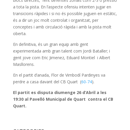
blocs directes, fent defenses zonals com 2-3 o pressió
a tota la pista. En l’aspecte ofensiu intenten jugar en
transicions ràpides i si no és possible juguen en estàtic,
és a dir un joc molt controlat i organitzat, per
conceptes i amb circulació ràpida i amb la pista molt
oberta.
En definitiva, és un gran equip amb gent
experimentada amb gran talent com Jordi Bataller; i
gent jove com Eric Jimenez, Eduard Montiel i Albert
Masllorens.
En el partit d’anada, Flor de Vimbodí Pardinyes va
perdre a casa davant del CB Quart (
60-74
).
El partit es disputa diumenge 26 d’Abril a les
19:30 al Pavelló Municipal de Quart contra el CB
Quart.